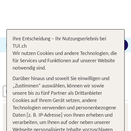
Ihre Entscheidung – Ihr Nutzungserlebnis bei
Beliebig
Schweiz
09.08.2026 -
11.09.202
Suche anpassen
TUI.ch
Wir nutzen Cookies und andere Technologien, die
für Services und Funktionen auf unserer Website
notwendig sind.
Darüber hinaus und soweit Sie einwilligen und
„Zustimmen“ auswählen, können wir sowie
1
Filter
unsere bis zu fünf Partner als Drittanbieter
Cookies auf Ihrem Gerät setzen, andere
Technologien verwenden und personenbezogene
Daten [z. B. IP-Adresse] von Ihnen erheben und
verarbeiten, um Ihnen auf oder neben unserer
Webseite personalisierte Inhalte vorzuschlagen