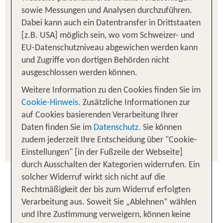
Zu Ihrer Suche sind leider keine passenden
sowie Messungen und Analysen durchzuführen.
Angebote verfügbar.
Dabei kann auch ein Datentransfer in Drittstaaten
Das können Sie jetzt tun:
[z.B. USA] möglich sein, wo vom Schweizer- und
EU-Datenschutzniveau abgewichen werden kann
Abflughafen ändern
und Zugriffe von dortigen Behörden nicht
ausgeschlossen werden können.
Reisedaten ändern
Weitere Information zu den Cookies finden Sie im
Cookie-Hinweis.
Zusätzliche Informationen zur
Alle Filter entfernen
auf Cookies basierenden Verarbeitung Ihrer
Daten finden Sie im
Datenschutz.
Sie können
Neue Suche starten
zudem jederzeit Ihre Entscheidung über "Cookie-
Einstellungen" [in der Fußzeile der Webseite]
durch Ausschalten der Kategorien widerrufen. Ein
solcher Widerruf wirkt sich nicht auf die
Rechtmäßigkeit der bis zum Widerruf erfolgten
Verarbeitung aus. Soweit Sie „Ablehnen“ wählen
und Ihre Zustimmung verweigern, können keine