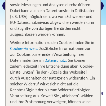
sowie Messungen und Analysen durchzuführen.
Jetzt Ihre Gruppenreise anfragen
Dabei kann auch ein Datentransfer in Drittstaaten
[z.B. USA] möglich sein, wo vom Schweizer- und
EU-Datenschutzniveau abgewichen werden kann
und Zugriffe von dortigen Behörden nicht
ausgeschlossen werden können.
TUI Gruppenreisen - Buchbar ab
Weitere Information zu den Cookies finden Sie im
10 Personen
Cookie-Hinweis.
Zusätzliche Informationen zur
auf Cookies basierenden Verarbeitung Ihrer
Zusammen mehr erleben! Mit TUI Gruppenreisen
Daten finden Sie im
Datenschutz.
Sie können
teilen Sie besondere Ferienerlebnisse mit
zudem jederzeit Ihre Entscheidung über "Cookie-
Menschen, die Ihnen wichtig sind. Ob Familie,
Einstellungen" [in der Fußzeile der Webseite]
Freunde, Vereins- oder Arbeitskollegen. Ob im
durch Ausschalten der Kategorien widerrufen. Ein
Club, einem Sporthotel oder einem TUI Hotel an
solcher Widerruf wirkt sich nicht auf die
den schönsten Flecken der Welt. Natürlich bieten
Rechtmäßigkeit der bis zum Widerruf erfolgten
wir Ihnen auch Reisen in der Gruppe für Paare oder
Verarbeitung aus. Soweit Sie „Ablehnen“ wählen
Alleinreisende.
und Ihre Zustimmung verweigern, können keine