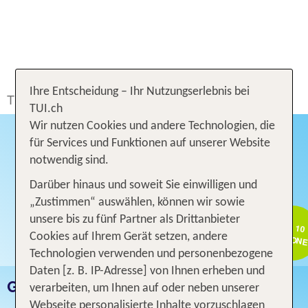
Ihre Entscheidung – Ihr Nutzungserlebnis bei
TUI.ch
Ferien buchen
Ferien
Gruppenreisen
TUI.ch
Wir nutzen Cookies und andere Technologien, die
für Services und Funktionen auf unserer Website
notwendig sind.
Darüber hinaus und soweit Sie einwilligen und
„Zustimmen“ auswählen, können wir sowie
unsere bis zu fünf Partner als Drittanbieter
AB 10
PERSON
Cookies auf Ihrem Gerät setzen, andere
Technologien verwenden und personenbezogene
Daten [z. B. IP-Adresse] von Ihnen erheben und
GEMEINSAM MEHR ERLEBEN
verarbeiten, um Ihnen auf oder neben unserer
Webseite personalisierte Inhalte vorzuschlagen