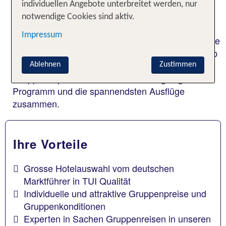
Wir schneidern Ihnen Ihr Gruppenangebot, damit
individuellen Angebote unterbreitet werden, nur
Sie gemeinsam die Welt entdecken, Highlights
notwendige Cookies sind aktiv.
erleben, Sonne, Strand, Kultur und Party
Impressum
geniessen. Ob Trainingslager auf Mallorca, Abireise
nach Spanien, Golfturnier in Ägypten, Winterurlaub
in Österreich oder Tagung. Unsere
Ablehnen
Zustimmen
Gruppenexperten stellen für Sie das geeignete
Programm und die spannendsten Ausflüge
zusammen.
Ihre Vorteile
Grosse Hotelauswahl vom deutschen
Marktführer in TUI Qualität
Individuelle und attraktive Gruppenpreise und
Gruppenkonditionen
Experten in Sachen Gruppenreisen in unseren