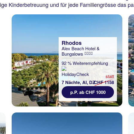
hige Kinderbetreuung und für jede Familiengrösse das p
Rhodos
Alex Beach Hotel &
Bungalows
92 % Weiterempfehlung
statt
7 Nächte, AI, DZ
CHF 1158
p.P. ab CHF 1000