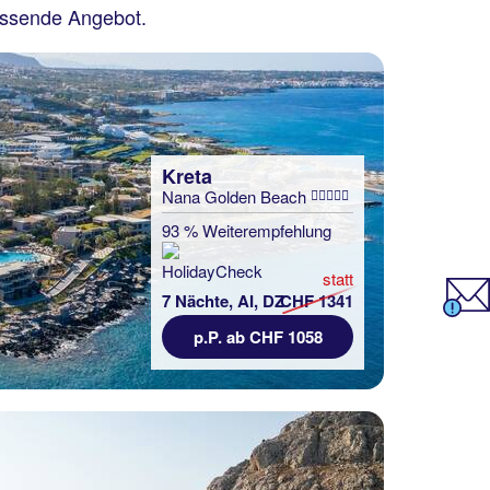
assende Angebot.
Kreta
Nana Golden Beach
93 % Weiterempfehlung
statt
7 Nächte, AI, DZ
CHF 1341
p.P. ab CHF 1058