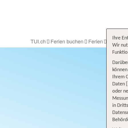
Ihre En
TUI.ch
Ferien buchen
Ferien
Familien
Wir nut
Funktio
Darüber
können 
Ihrem 
Daten [
oder ne
Messung
in Drit
Datensc
Behörd