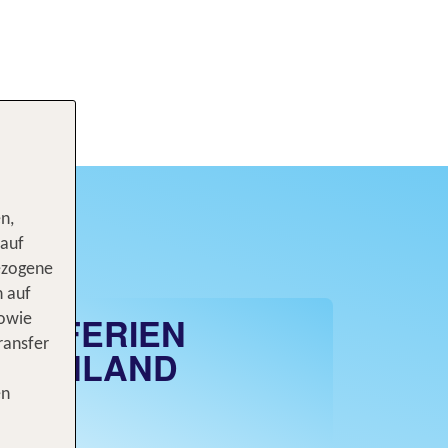
n,
 auf
ezogene
n auf
LIENFERIEN
sowie
ransfer
CHENLAND
en