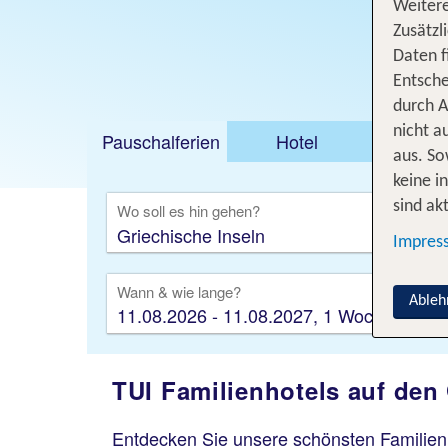
Weitere
Zusätzl
Daten f
Entsche
durch A
nicht a
Pauschalferien
Hotel
Städt
aus. So
keine i
sind akt
Wo soll es hin gehen?
Impres
Wann & wie lange?
Ableh
11.08.2026 - 11.08.2027, 1 Woche
TUI Familienhotels auf den
Entdecken Sie unsere schönsten Familienh