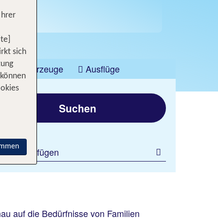
Ihrer
te]
rkt sich
tung
Fahrzeuge
Ausflüge
 können
ookies
Suchen
immen
ilter hinzufügen
au auf die Bedürfnisse von Familien