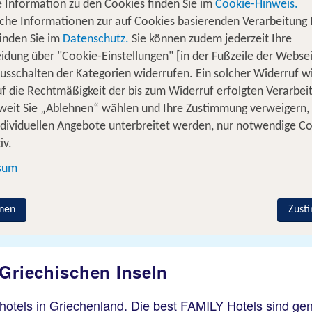
 Information zu den Cookies finden Sie im
Cookie-Hinweis.
iche Informationen zur auf Cookies basierenden Verarbeitung 
inden Sie im
Datenschutz.
Sie können zudem jederzeit Ihre
idung über "Cookie-Einstellungen" [in der Fußzeile der Websei
usschalten der Kategorien widerrufen. Ein solcher Widerruf wi
uf die Rechtmäßigkeit der bis zum Widerruf erfolgten Verarbei
ereisen
% DEALS
Ferienhaus
Kreuzfahrten
weit Sie „Ablehnen“ wählen und Ihre Zustimmung verweigern,
ndividuellen Angebote unterbreitet werden, nur notwendige C
iv.
Von wo?
Schweiz
sum
Wer reist mit?
nen
Zust
F
2 Erw., 1 Kind
 Griechischen Inseln
otels in Griechenland. Die best FAMILY Hotels sind gen