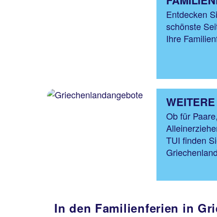
FAMILIE
Entdecken S
schönste Sei
Ihre Familien
WEITERE
Ob für Paare,
Alleinerzieh
TUI finden S
Griechenlan
In den Familienferien in G