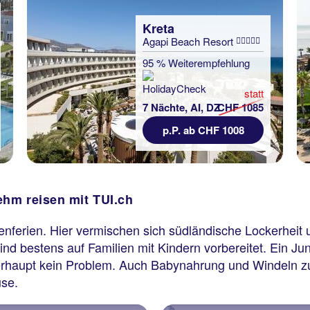
Kreta
Agapi Beach Resort
95 % Weiterempfehlung
statt
7 Nächte, AI, DZ
CHF 1085
p.P. ab CHF 1008
ehm reisen mit TUI.ch
ilienferien. Hier vermischen sich südländische Lockerhei
sind bestens auf Familien mit Kindern vorbereitet. Ein J
rhaupt kein Problem. Auch Babynahrung und Windeln zu b
use.