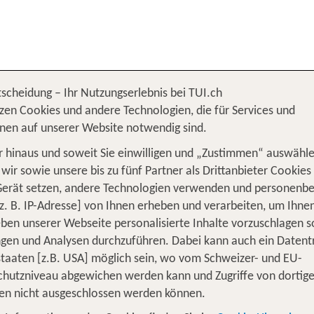
tscheidung – Ihr Nutzungserlebnis bei TUI.ch
ferien
Griechenland
zen Cookies und andere Technologien, die für Services und
nen auf unserer Website notwendig sind.
 hinaus und soweit Sie einwilligen und „Zustimmen“ auswähle
wir sowie unsere bis zu fünf Partner als Drittanbieter Cookies
Gerät setzen, andere Technologien verwenden und personenb
z. B. IP-Adresse] von Ihnen erheben und verarbeiten, um Ihne
FAMI
ben unserer Webseite personalisierte Inhalte vorzuschlagen 
en und Analysen durchzuführen. Dabei kann auch ein Datent
GRIE
tstaaten [z.B. USA] möglich sein, wo vom Schweizer- und EU-
hutzniveau abgewichen werden kann und Zugriffe von dortig
en nicht ausgeschlossen werden können.