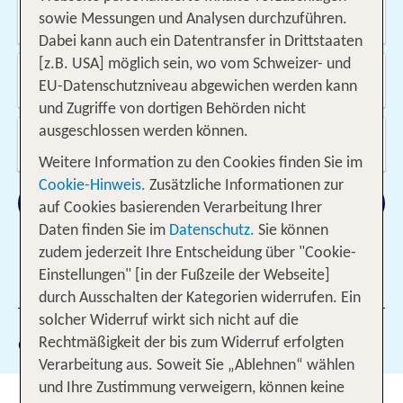
Wo soll es hin gehen?
sowie Messungen und Analysen durchzuführen.
Dabei kann auch ein Datentransfer in Drittstaaten
[z.B. USA] möglich sein, wo vom Schweizer- und
Wann & wie lange?
EU-Datenschutzniveau abgewichen werden kann
09.08.2026 - 07.11.2026, Beliebig
und Zugriffe von dortigen Behörden nicht
ausgeschlossen werden können.
Wer reist mit?
2 Erwachsene
Weitere Information zu den Cookies finden Sie im
Cookie-Hinweis.
Zusätzliche Informationen zur
Suchen
auf Cookies basierenden Verarbeitung Ihrer
Daten finden Sie im
Datenschutz.
Sie können
zudem jederzeit Ihre Entscheidung über "Cookie-
Einstellungen" [in der Fußzeile der Webseite]
1 Filter hinzugefügt
durch Ausschalten der Kategorien widerrufen. Ein
solcher Widerruf wirkt sich nicht auf die
Gewählte Filter:
2037
Rechtmäßigkeit der bis zum Widerruf erfolgten
Verarbeitung aus. Soweit Sie „Ablehnen“ wählen
und Ihre Zustimmung verweigern, können keine