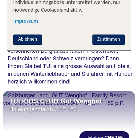
Winterferien mit Hund -
individuellen Angebote unterbreitet werden, nur
hundefreundliche Hotels für
notwendige Cookies sind aktiv.
Schneespass mit Vierbeiner
Impressum
Ihr Hund soll Sie in die Skiferien begleiten? Oder
Ablehnen
Zustimmen
Sie möchten Wellnessferien in winterlich
verschneiten Berglandschaften in Österreich,
Deutschland oder Schweiz verbringen? Dann
finden Sie bei TUI eine grosse Auswahl an Hotels,
in denen Winterliebhaber und Skifahrer mit Hunden
herzlich willkommen sind!
TUI KIDS CLUB Gut Wenghof
Hotelangebote ab CHF 159
Jetzt ab CHF 159