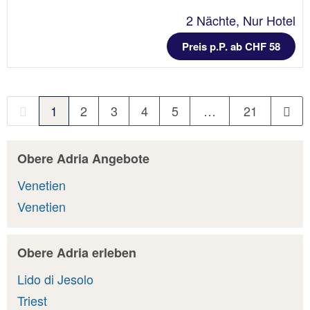
2 Nächte, Nur Hotel
Preis p.P. ab CHF 58
1
2
3
4
5
…
21
Obere Adria Angebote
Venetien
Venetien
Obere Adria erleben
Lido di Jesolo
Triest