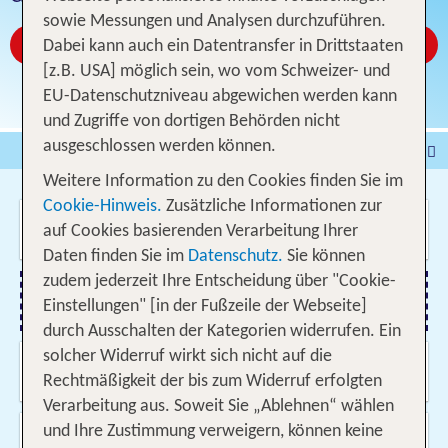
sowie Messungen und Analysen durchzuführen.
Jetzt ab CHF 25
Dabei kann auch ein Datentransfer in Drittstaaten
[z.B. USA] möglich sein, wo vom Schweizer- und
EU-Datenschutzniveau abgewichen werden kann
und Zugriffe von dortigen Behörden nicht
ausgeschlossen werden können.
Pauschalferien
Hotel
Weitere Information zu den Cookies finden Sie im
Städtereisen
% DEALS
Ferienhaus
Cookie-Hinweis.
Zusätzliche Informationen zur
Wo soll es hin gehen?
Kreuzfahrten
Fahrzeuge
Ausflüge
auf Cookies basierenden Verarbeitung Ihrer
Daten finden Sie im
Datenschutz.
Sie können
zudem jederzeit Ihre Entscheidung über "Cookie-
Einstellungen" [in der Fußzeile der Webseite]
Flug hinzufügen
durch Ausschalten der Kategorien widerrufen. Ein
solcher Widerruf wirkt sich nicht auf die
Wann & wie lange?
10.08.2026 - 03.06.2027, Beliebig
Rechtmäßigkeit der bis zum Widerruf erfolgten
Verarbeitung aus. Soweit Sie „Ablehnen“ wählen
Wer reist mit?
und Ihre Zustimmung verweigern, können keine