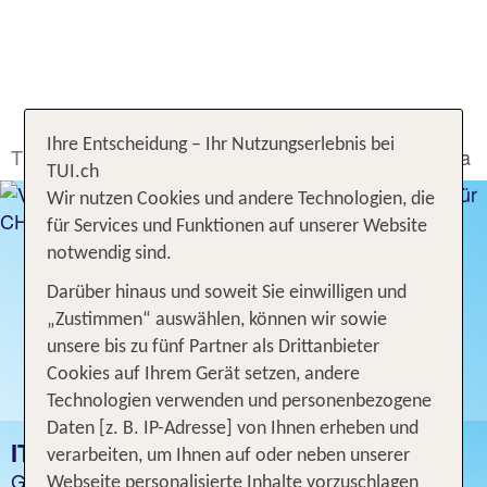
Ihre Entscheidung – Ihr Nutzungserlebnis bei
TUI.ch
Ferien buchen
Hotel
Italien
Obere Adria
TUI.ch
Wir nutzen Cookies und andere Technologien, die
für Services und Funktionen auf unserer Website
notwendig sind.
Darüber hinaus und soweit Sie einwilligen und
„Zustimmen“ auswählen, können wir sowie
unsere bis zu fünf Partner als Drittanbieter
Cookies auf Ihrem Gerät setzen, andere
Technologien verwenden und personenbezogene
Daten [z. B. IP-Adresse] von Ihnen erheben und
ITALIEN - OBERE ADRIA
verarbeiten, um Ihnen auf oder neben unserer
Günstige Hotelangebote
Webseite personalisierte Inhalte vorzuschlagen