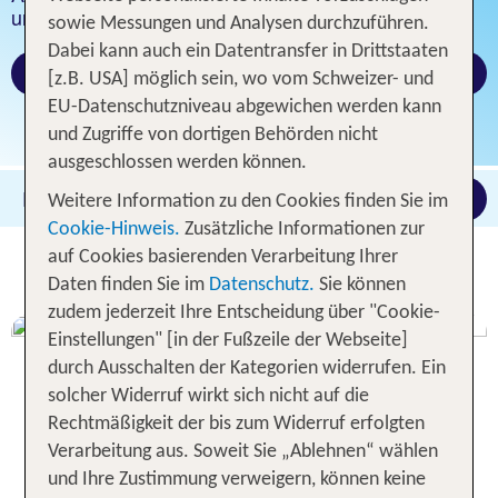
und Unterhaltung.
sowie Messungen und Analysen durchzuführen.
Dabei kann auch ein Datentransfer in Drittstaaten
Alle TUI MAGIC LIFE Angebote mit Flug
[z.B. USA] möglich sein, wo vom Schweizer- und
EU-Datenschutzniveau abgewichen werden kann
und Zugriffe von dortigen Behörden nicht
ausgeschlossen werden können.
Beliebig
Schweiz
12.08.2026 -
09.08.202
Suche anpassen
Weitere Information zu den Cookies finden Sie im
Cookie-Hinweis.
Zusätzliche Informationen zur
auf Cookies basierenden Verarbeitung Ihrer
Daten finden Sie im
Datenschutz.
Sie können
zudem jederzeit Ihre Entscheidung über "Cookie-
KIDS
Einstellungen" [in der Fußzeile der Webseite]
& TEENS
durch Ausschalten der Kategorien widerrufen. Ein
PROGRAMM
solcher Widerruf wirkt sich nicht auf die
Rechtmäßigkeit der bis zum Widerruf erfolgten
Verarbeitung aus. Soweit Sie „Ablehnen“ wählen
und Ihre Zustimmung verweigern, können keine
Weitere Infos