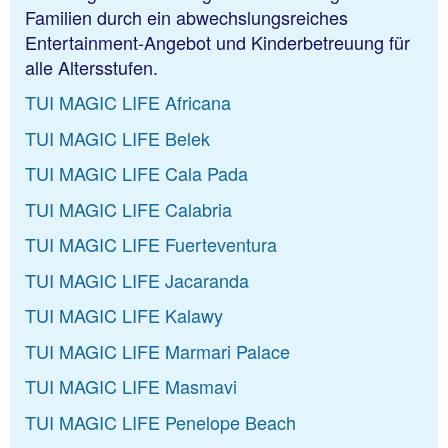
Familien durch ein abwechslungsreiches
TUI MAGIC LIFE Kalawy
Entertainment-Angebot und Kinderbetreuung für
TUI MAGIC LIFE Marmari Palace
alle Altersstufen.
TUI MAGIC LIFE Masmavi
TUI MAGIC LIFE Africana
TUI MAGIC LIFE Penelope Beach
TUI MAGIC LIFE Belek
TUI MAGIC LIFE Plimmiri
TUI MAGIC LIFE Cala Pada
TUI MAGIC LIFE Calabria
TUI MAGIC LIFE Fuerteventura
TUI MAGIC LIFE Jacaranda
TUI MAGIC LIFE Kalawy
TUI MAGIC LIFE Marmari Palace
TUI MAGIC LIFE Masmavi
TUI MAGIC LIFE Penelope Beach