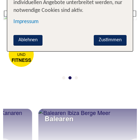
individuellen Angebote unterbreitet werden, nur
notwendige Cookies sind aktiv.
Previous
Impressum
Ablehnen
Zustimmen
SPORT
UND
FITNESS
Balearen