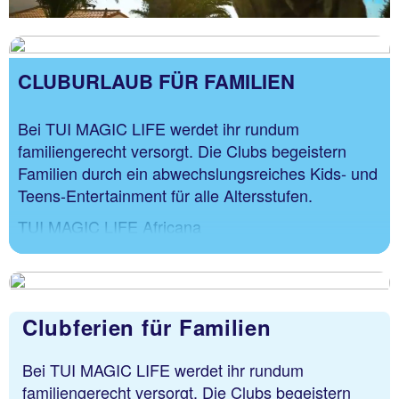
CLUBURLAUB FÜR FAMILIEN
Bei TUI MAGIC LIFE werdet ihr rundum
familiengerecht versorgt. Die Clubs begeistern
Familien durch ein abwechslungsreiches Kids- und
Teens-Entertainment für alle Altersstufen.
TUI MAGIC LIFE Africana
TUI MAGIC LIFE Belek
TUI MAGIC LIFE Cala Pada
TUI MAGIC LIFE Calabria
Clubferien für Familien
TUI MAGIC LIFE Fuerteventura
Bei TUI MAGIC LIFE werdet ihr rundum
TUI MAGIC LIFE Jacaranda
familiengerecht versorgt. Die Clubs begeistern