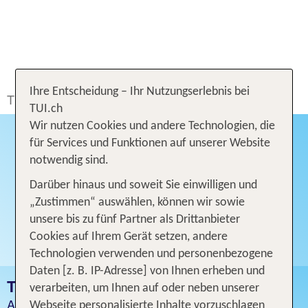
Ihre Entscheidung – Ihr Nutzungserlebnis bei
TUI.ch
TUI Hotelmarken
TUI MAGIC LIFE
TUI.ch
Wir nutzen Cookies und andere Technologien, die
für Services und Funktionen auf unserer Website
notwendig sind.
Darüber hinaus und soweit Sie einwilligen und
„Zustimmen“ auswählen, können wir sowie
unsere bis zu fünf Partner als Drittanbieter
Cookies auf Ihrem Gerät setzen, andere
Technologien verwenden und personenbezogene
Daten [z. B. IP-Adresse] von Ihnen erheben und
TUI MAGIC LIFE
verarbeiten, um Ihnen auf oder neben unserer
All Inclusive Clubferien am Meer trifft Sport, Relaxen
Webseite personalisierte Inhalte vorzuschlagen