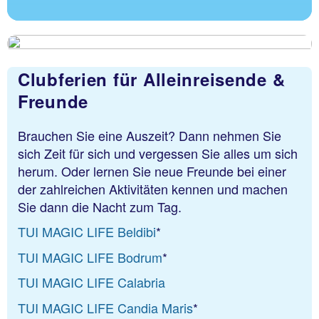
TUI MAGIC LIFE Beldibi
*
TUI MAGIC LIFE Bodrum
*
TUI MAGIC LIFE Calabria
Clubferien für Alleinreisende &
TUI MAGIC LIFE Candia Maris
*
Freunde
TUI MAGIC LIFE Fuerteventura
Brauchen Sie eine Auszeit? Dann nehmen Sie
TUI MAGIC LIFE Jacaranda
sich Zeit für sich und vergessen Sie alles um sich
TUI MAGIC LIFE Kalawy
herum. Oder lernen Sie neue Freunde bei einer
der zahlreichen Aktivitäten kennen und machen
TUI MAGIC LIFE Masmavi
Sie dann die Nacht zum Tag.
TUI MAGIC LIFE Redsina Sharm el Sheikh
TUI MAGIC LIFE Beldibi
*
TUI MAGIC LIFE Bodrum
*
*für Gäste ab 16 Jahren
TUI MAGIC LIFE Calabria
TUI MAGIC LIFE Candia Maris
*