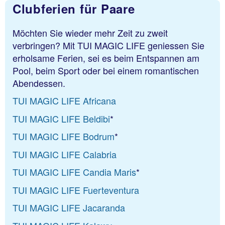
TUI MAGIC LIFE Bodrum
*
Clubferien für Paare
TUI MAGIC LIFE Calabria
Möchten Sie wieder mehr Zeit zu zweit
TUI MAGIC LIFE Candia Maris
*
verbringen? Mit TUI MAGIC LIFE geniessen Sie
TUI MAGIC LIFE Fuerteventura
erholsame Ferien, sei es beim Entspannen am
Pool, beim Sport oder bei einem romantischen
TUI MAGIC LIFE Jacaranda
Abendessen.
TUI MAGIC LIFE Kalawy
TUI MAGIC LIFE Africana
TUI MAGIC LIFE Marmari Palace
TUI MAGIC LIFE Beldibi
*
TUI MAGIC LIFE Masmavi
TUI MAGIC LIFE Bodrum
*
TUI MAGIC LIFE Penelope Beach
TUI MAGIC LIFE Calabria
TUI MAGIC LIFE Plimmiri
TUI MAGIC LIFE Candia Maris
*
TUI MAGIC LIFE Redsina Sharm el Sheikh
TUI MAGIC LIFE Fuerteventura
TUI MAGIC LIFE Sarigerme
TUI MAGIC LIFE Jacaranda