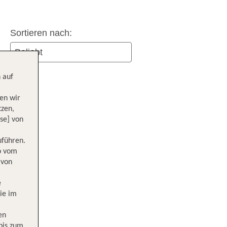
Sortieren nach:
 auf
en wir
tzen,
se] von
uführen.
wo vom
 von
e
ie im
en
 bis zum