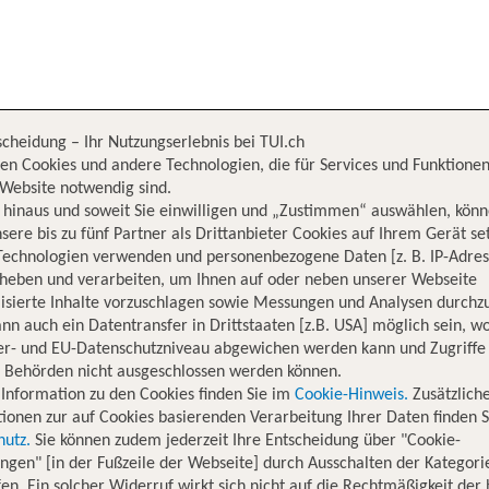
scheidung – Ihr Nutzungserlebnis bei TUI.ch
en Cookies und andere Technologien, die für Services und Funktionen
Website notwendig sind.
hinaus und soweit Sie einwilligen und „Zustimmen“ auswählen, könn
sere bis zu fünf Partner als Drittanbieter Cookies auf Ihrem Gerät se
Technologien verwenden und personenbezogene Daten [z. B. IP-Adres
rheben und verarbeiten, um Ihnen auf oder neben unserer Webseite
isierte Inhalte vorzuschlagen sowie Messungen und Analysen durchz
nn auch ein Datentransfer in Drittstaaten [z.B. USA] möglich sein, 
er- und EU-Datenschutzniveau abgewichen werden kann und Zugriffe
n Behörden nicht ausgeschlossen werden können.
Information zu den Cookies finden Sie im
Cookie-Hinweis.
Zusätzlich
ionen zur auf Cookies basierenden Verarbeitung Ihrer Daten finden S
hutz.
Sie können zudem jederzeit Ihre Entscheidung über "Cookie-
ungen" [in der Fußzeile der Webseite] durch Ausschalten der Kategori
en. Ein solcher Widerruf wirkt sich nicht auf die Rechtmäßigkeit der