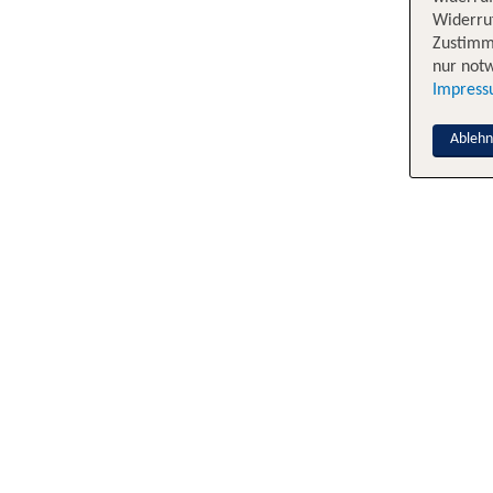
Widerruf
Zustimm
nur notw
Impres
Ableh