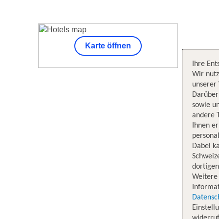
Karte öffnen
Ihre Ent
Wir nutz
unserer 
Darüber 
sowie un
andere 
Ihnen e
personal
Dabei ka
Schweiz
dortige
Weitere 
Informat
Datensc
Einstell
widerruf