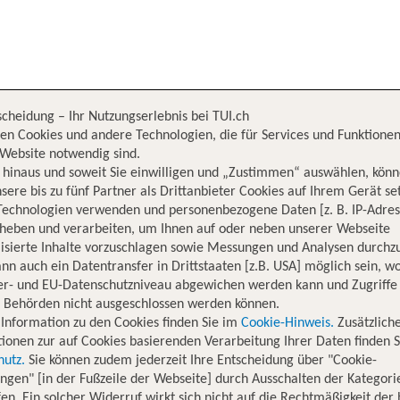
scheidung – Ihr Nutzungserlebnis bei TUI.ch
n
en Cookies und andere Technologien, die für Services und Funktionen
Website notwendig sind.
Süd,
Neuseeland
hinaus und soweit Sie einwilligen und „Zustimmen“ auswählen, könn
sere bis zu fünf Partner als Drittanbieter Cookies auf Ihrem Gerät se
Technologien verwenden und personenbezogene Daten [z. B. IP-Adres
rheben und verarbeiten, um Ihnen auf oder neben unserer Webseite
isierte Inhalte vorzuschlagen sowie Messungen und Analysen durchz
nn auch ein Datentransfer in Drittstaaten [z.B. USA] möglich sein, 
er- und EU-Datenschutzniveau abgewichen werden kann und Zugriffe
n Behörden nicht ausgeschlossen werden können.
Information zu den Cookies finden Sie im
Cookie-Hinweis.
Zusätzlich
ionen zur auf Cookies basierenden Verarbeitung Ihrer Daten finden S
hutz.
Sie können zudem jederzeit Ihre Entscheidung über "Cookie-
ungen" [in der Fußzeile der Webseite] durch Ausschalten der Kategori
en. Ein solcher Widerruf wirkt sich nicht auf die Rechtmäßigkeit der