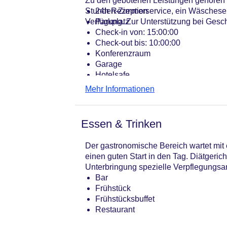
Zu den gebotenen Leistungen gehören ei
Stunden-Zimmerservice, ein Wäscheserv
24h Rezeption
Verfügung. Zur Unterstützung bei Geschä
Parkplatz
Check-in von: 15:00:00
Check-out bis: 10:00:00
Konferenzraum
Garage
Hotelsafe
WLAN/WiFi im Hotel
Mehr Informationen
Lift
Anzahl der Konferenzräume: 1
Anzahl der Aufzüge: 1
Essen & Trinken
Haustiere
Zimmerservice
Der gastronomische Bereich wartet mit e
Gesamtanzahl der Zimmer: 128
einen guten Start in den Tag. Diätgeri
Pools:Indoor Pool, Outdoor Pool, Li
Unterbringung spezielle Verpflegungsan
Zahlungsarten: American Express, M
Bar
Landeskategorie: 5 Sterne
Frühstück
Frühstücksbuffet
Restaurant