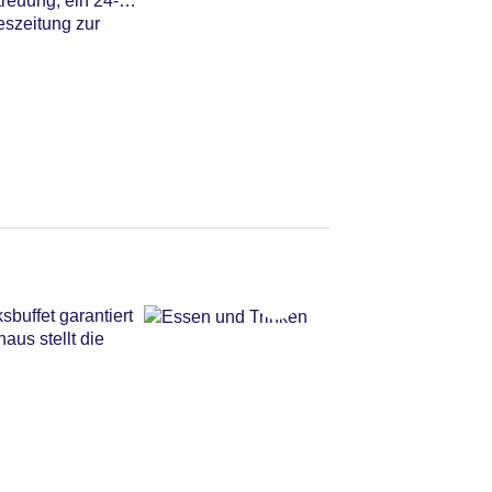
reuung, ein 24-
eszeitung zur
buffet garantiert
aus stellt die