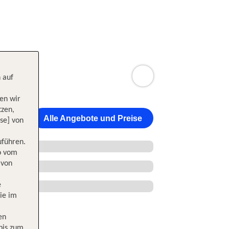
 auf
en wir
tzen,
Alle Angebote und Preise
se] von
uführen.
wo vom
 von
e
ie im
en
 bis zum