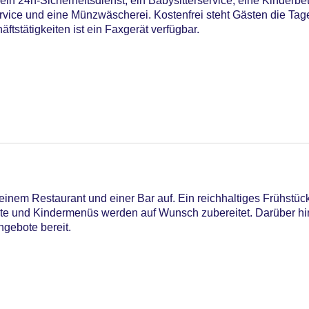
n 24h-Sicherheitsdienst, ein Babysitterservice, eine Kinderbet
ice und eine Münzwäscherei. Kostenfrei steht Gästen die Tag
ftstätigkeiten ist ein Faxgerät verfügbar.
inem Restaurant und einer Bar auf. Ein reichhaltiges Frühstücks
chte und Kindermenüs werden auf Wunsch zubereitet. Darüber hin
egen am Pool
gebote bereit.
astercard, Visa