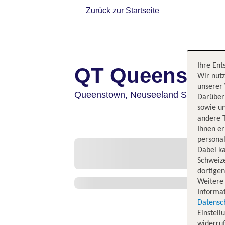
Zurück zur Startseite
Ihre Ent
QT Queenstow
Wir nutz
unserer 
Queenstown,
Neuseeland Südinsel 
Darüber 
sowie un
andere 
Ihnen e
personal
Dabei ka
Schweiz
dortige
Weitere 
Informat
Datensc
Einstell
widerruf