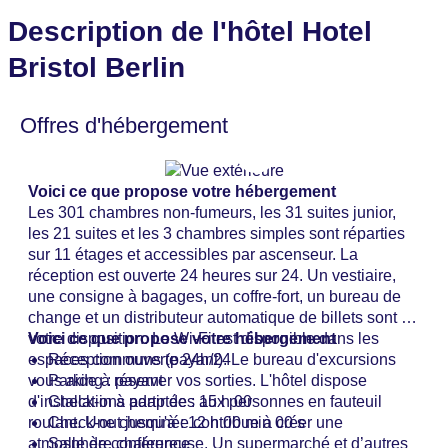
Description de l'hôtel Hotel
Bristol Berlin
Offres d'hébergement
Voici ce que propose votre hébergement
Les 301 chambres non-fumeurs, les 31 suites junior,
les 21 suites et les 3 chambres simples sont réparties
sur 11 étages et accessibles par ascenseur. La
réception est ouverte 24 heures sur 24. Un vestiaire,
une consigne à bagages, un coffre-fort, un bureau de
change et un distributeur automatique de billets sont à
votre disposition. Le Wi-Fi est disponible dans les
Voici ce que propose votre hébergement
espaces communs (payant). Le bureau d'excursions
Réception ouverte 24h/24
vous aide à réserver vos sorties. L'hôtel dispose
Parking : payant
d'installations adaptées aux personnes en fauteuil
Check-in à partir de : 15 h 00
roulant. Une cheminée contribue à créer une
Check-out jusqu'à : 12 h 00 min 00 s
atmosphère chaleureuse. Un supermarché et d’autres
Salle de conférence