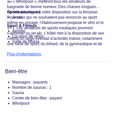
au « Whirlpool », mettront tous les amateurs de
baignade de bonne humeur. Des chaises longues
confortables sont à votre disposition sur la terrasse.
Sports nautiques
Pour ceux qui ne souhaitent pas renoncer au sport
Jetski
même en voyage, l'établissement propose le vélo et le
Sport & Fitness
VTT. Les amateurs de sports nautiques pourront
Aerobic
s'adonner au jet-ski. L'hôtel met à la disposition de ses
Location de vélos
clients un large éventail d'activités Indoor, notamment
Salle de fitness
une salle de sport, du billard, de la gymnastique et de
l'Aerobic. L'établissement dispose d'un espace bien-
Plus d'informations
être comprenant un spa, un sauna, un hammam, un
salon de beauté et un solarium. Les massages sont
payants. Le soir, les clients peuvent profiter de
Bien-être
concerts.
Massages : payants
Nombre de saunas : 1
Sauna
Centre de bien-être : payant
Whirlpool