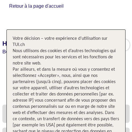
Retour à la page d'accueil
Votre décision – votre expérience d’utilisation sur
Hotel Bristol Berlin
TUI.ch
Berlin,
Nous utilisons des cookies et d’autres technologies qui
Berlin,
Allemagne
sont nécessaires pour les services et les fonctions de
notre site web.
Par ailleurs, et dans la mesure où vous y consentez et
sélectionnez «Accepter», nous, ainsi que nos
partenaires (jusqu’à cinq), pouvons placer des cookies
sur votre appareil, utiliser d’autres technologies et
Toutes les offres et tous les prix
collecter et traiter des données personnelles [par ex.
adresse IP] vous concernant afin de vous proposer des
contenus personnalisés sur ou en marge de notre site
web et d’effectuer des mesures et des analyses. Dans
ce contexte, un transfert de données vers des pays tiers
[par exemple les USA] peut également être possible,
sachant que le niveau de protection des données en