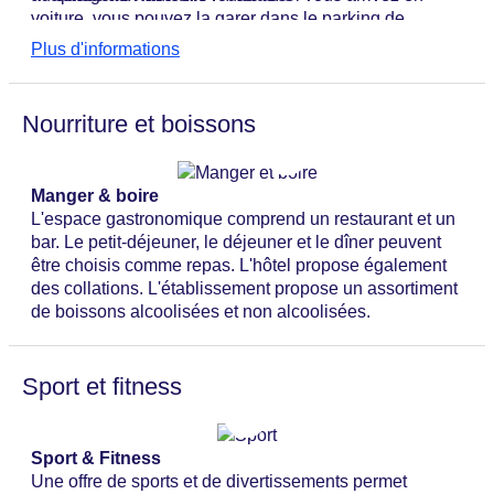
voiture, vous pouvez la garer dans le parking de
l'établissement moyennant un supplément. Les
Plus d'informations
services proposés comprennent un service de baby-
sitting payant, un service de transfert, un service de
chambre 24h/24, un service de réveil, un service de
Nourriture et boissons
blanchisserie, un coiffeur et un service de grooming.
Un journal quotidien est mis gratuitement à la
disposition des clients. Deux salles sont disponibles
Manger & boire
pour des conférences, des présentations ou des
L'espace gastronomique comprend un restaurant et un
réunions.
bar. Le petit-déjeuner, le déjeuner et le dîner peuvent
être choisis comme repas. L'hôtel propose également
des collations. L'établissement propose un assortiment
de boissons alcoolisées et non alcoolisées.
Sport et fitness
Sport & Fitness
Une offre de sports et de divertissements permet