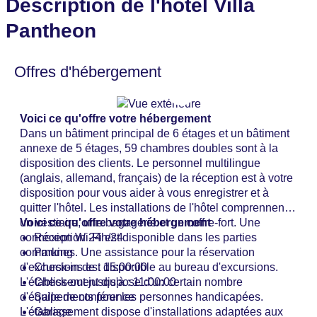
Description de l'hôtel Villa
Pantheon
Offres d'hébergement
Voici ce qu'offre votre hébergement
Dans un bâtiment principal de 6 étages et un bâtiment
annexe de 5 étages, 59 chambres doubles sont à la
disposition des clients. Le personnel multilingue
(anglais, allemand, français) de la réception est à votre
disposition pour vous aider à vous enregistrer et à
quitter l'hôtel. Les installations de l'hôtel comprennent
un vestiaire, une bagagerie et un coffre-fort. Une
Voici ce qu'offre votre hébergement
connexion Wi-Fi est disponible dans les parties
Réception 24h/24
communes. Une assistance pour la réservation
Parking
d'excursions est disponible au bureau d'excursions.
Check-in de : 15:00:00
L'établissement dispose d'un certain nombre
Check-out jusqu'à : 11:00:00
d'équipements pour les personnes handicapées.
Salle de conférence
L'établissement dispose d'installations adaptées aux
Garage