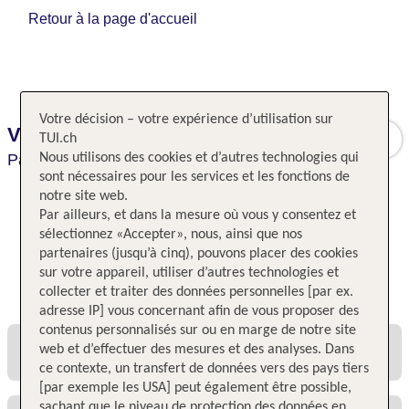
Retour à la page d'accueil
Votre décision – votre expérience d’utilisation sur
Villa Pantheon
TUI.ch
Paris,
Nous utilisons des cookies et d’autres technologies qui
Paris,
France
sont nécessaires pour les services et les fonctions de
notre site web.
Par ailleurs, et dans la mesure où vous y consentez et
sélectionnez «Accepter», nous, ainsi que nos
partenaires (jusqu’à cinq), pouvons placer des cookies
sur votre appareil, utiliser d’autres technologies et
Toutes les offres et tous les prix
collecter et traiter des données personnelles [par ex.
adresse IP] vous concernant afin de vous proposer des
contenus personnalisés sur ou en marge de notre site
web et d’effectuer des mesures et des analyses. Dans
ce contexte, un transfert de données vers des pays tiers
[par exemple les USA] peut également être possible,
sachant que le niveau de protection des données en