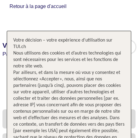
Retour à la page d'accueil
Votre décision – votre expérience d’utilisation sur
Vacances Bleues Villa Modigliani
TUI.ch
Paris,
Nous utilisons des cookies et d’autres technologies qui
Paris,
France
sont nécessaires pour les services et les fonctions de
notre site web.
Par ailleurs, et dans la mesure où vous y consentez et
sélectionnez «Accepter», nous, ainsi que nos
partenaires (jusqu’à cinq), pouvons placer des cookies
sur votre appareil, utiliser d’autres technologies et
Toutes les offres et tous les prix
collecter et traiter des données personnelles [par ex.
adresse IP] vous concernant afin de vous proposer des
contenus personnalisés sur ou en marge de notre site
web et d’effectuer des mesures et des analyses. Dans
ce contexte, un transfert de données vers des pays tiers
[par exemple les USA] peut également être possible,
sachant que le niveau de protection des données en