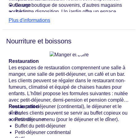
Outre une boutique de souvenirs, d'autres magasins
Garage
sont à votre disposition. Un jardin offre un espace
Jardin
supplémentaire pour se détendre et se reposer en plein
Ouverture de l'hôtel : 1998
Plus d'informations
air. Parmi les autres équipements de l'établissement,
coffre-fort de l'hôtel
on trouve une salle de télévision et une salle de jeux.
Wi-Fi à l'hôtel
Si vous arrivez en voiture, vous pouvez la garer dans
Dernière rénovation complète : 2005
Nourriture et boissons
un garage ou sur le parking. Parmi les autres services
Ascenseur
proposés, on trouve un service de sécurité 24h/24, un
Nombre de salles de conférence : 7
service en chambre, un service de blanchisserie, un
Nombre d'ascenseurs : 1
Restauration
salon de coiffure et une laverie à pièces. Dans l'espace
Animaux de compagnie : payants
Les espaces de restauration comprennent une salle à
affaires (Business Center), un fax et un projecteur sont
Service en chambre
manger, une salle de petit-déjeuner, un café et un bar.
à votre disposition.
terrasse ensoleillée
Les clients peuvent se régaler dans le restaurant non-
Nombre total d'étages : 6
fumeurs, climatisé et équipé de chaises hautes pour
Nombre total de chambres : 100
enfants. L'hôtel propose les formules suivantes : nuitée
Piscines : piscine «Outdoor », parasols au bord de
avec petit-déjeuner, demi-pension et pension complète.
la piscine
Pour le petit-déjeuner (continental), le déjeuner et le
Restauration
Modes de paiement : American Express, Diners,
dîner, les clients peuvent se servir au buffet copieux ou
Bar
Club, Mastercard, Visa
commander un menu (pour le déjeuner et le dîner).
Petit-déjeuner
Catégorie nationale : 3 étoiles
Buffet du petit-déjeuner
Petit-déjeuner continental