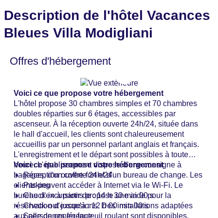
Description de l'hôtel Vacances
Bleues Villa Modigliani
Offres d'hébergement
Voici ce que propose votre hébergement
L'hôtel propose 30 chambres simples et 70 chambres
doubles réparties sur 6 étages, accessibles par
ascenseur. À la réception ouverte 24h/24, située dans
le hall d'accueil, les clients sont chaleureusement
accueillis par un personnel parlant anglais et français.
L'enregistrement et le départ sont possibles à toute
heure. L'établissement dispose d'une consigne à
Voici ce que propose votre hébergement
bagages, d'un coffre-fort et d'un bureau de change. Les
Réception ouverte 24h/24
clients peuvent accéder à Internet via le Wi-Fi. Le
Parking
bureau d'excursions propose une aide pour la
Check-in à partir de : 14 h 30 min 00 s
réservation d'excursions. Des installations adaptées
Check-out jusqu'à : 12 h 00 min 00 s
aux personnes en fauteuil roulant sont disponibles.
Salle de conférence