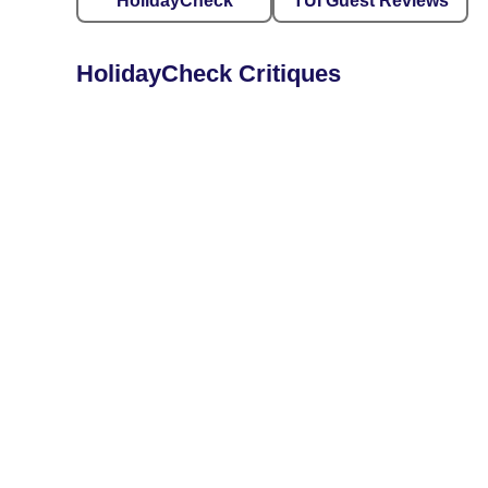
HolidayCheck
TUI Guest Reviews
HolidayCheck Critiques