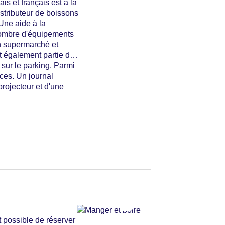
s et français est à la
distributeur de boissons
Une aide à la
 nombre d'équipements
n supermarché et
it également partie des
 sur le parking. Parmi
èces. Un journal
projecteur et d'une
t possible de réserver