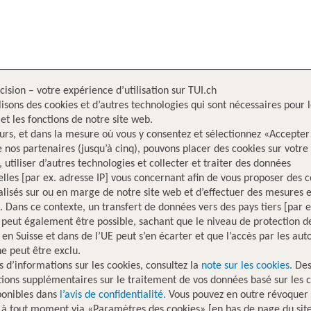
cision – votre expérience d’utilisation sur TUI.ch
lisons des cookies et d’autres technologies qui sont nécessaires pour 
 et les fonctions de notre site web.
eurs, et dans la mesure où vous y consentez et sélectionnez «Accepter
e nos partenaires (jusqu’à cinq), pouvons placer des cookies sur votre
, utiliser d’autres technologies et collecter et traiter des données
lles [par ex. adresse IP] vous concernant afin de vous proposer des 
lisés sur ou en marge de notre site web et d’effectuer des mesures e
. Dans ce contexte, un transfert de données vers des pays tiers [par
 peut également être possible, sachant que le niveau de protection d
en Suisse et dans de l’UE peut s’en écarter et que l’accès par les auto
ne peut être exclu.
s d’informations sur les cookies, consultez la
note sur les cookies.
De
ions supplémentaires sur le traitement de vos données basé sur les 
ponibles dans
l’avis de confidentialité.
Vous pouvez en outre révoquer 
 à tout moment via «Paramètres des cookies» [en bas de page du sit