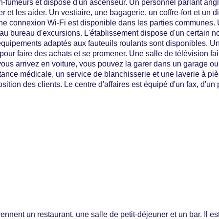
fumeurs et dispose d'un ascenseur. Un personnel parlant anglai
er et les aider. Un vestiaire, une bagagerie, un coffre-fort et un 
. Une connexion Wi-Fi est disponible dans les parties communes. 
e au bureau d'excursions. L'établissement dispose d'un certain
quipements adaptés aux fauteuils roulants sont disponibles. U
pour faire des achats et se promener. Une salle de télévision fa
 vous arrivez en voiture, vous pouvez la garer dans un garage ou
stance médicale, un service de blanchisserie et une laverie à pi
sition des clients. Le centre d'affaires est équipé d'un fax, d'un 
nent un restaurant, une salle de petit-déjeuner et un bar. Il es