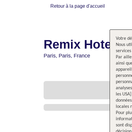
Retour à la page d'accueil
Votre dé
Remix Hotel
Nous uti
services
Paris,
Paris,
France
Par aill
ainsi qu
appareil
personne
personna
analyses
les USA]
données 
locales 
Pour plu
informat
sont dis
décision