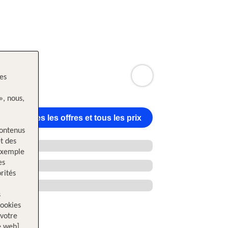
les
», nous,
Toutes les offres et tous les prix
contenus
t des
 exemple
es
rités
s
cookies
votre
e web]