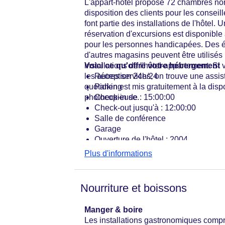
L'appart-hôtel propose 72 chambres non-
disposition des clients pour les conseill
font partie des installations de l'hôtel
réservation d'excursions est disponibl
pour les personnes handicapées. Des é
d'autres magasins peuvent être utilisés 
installations de l'hôtel-appartement. Si
Voici ce qu'offre votre hébergement
les autres services, on trouve une assi
Réception 24h/24
quotidien est mis gratuitement à la dispo
Parking
photocopieuse.
Check-in de : 15:00:00
Check-out jusqu'à : 12:00:00
Salle de conférence
Garage
Ouverture de l'hôtel : 2004
Coffre-fort de l'hôtel
Plus d'informations
WLAN/WiFi dans l'hôtel
Ascenseur
Mini-marché
Nourriture et boissons
Nombre de salles de réunion : 8
Nombre d'ascenseurs : 1
Manger & boire
Service de chambre : sans frais
Les installations gastronomiques compren
Nombre total d'étages : 8