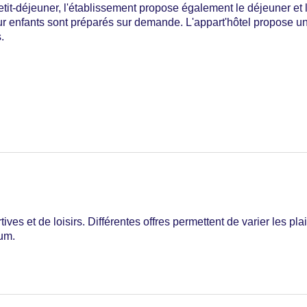
etit-déjeuner, l'établissement propose également le déjeuner et l
r enfants sont préparés sur demande. L'appart'hôtel propose u
ss, Diners Club , Mastercard, Visa
.
tives et de loisirs. Différentes offres permettent de varier les p
ium.