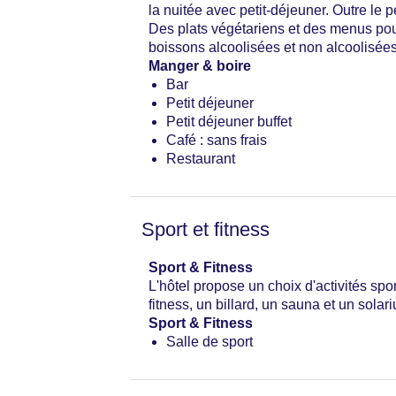
la nuitée avec petit-déjeuner. Outre le p
Nombre total de chambres : 72
Des plats végétariens et des menus pou
Modes de paiement : American Expre
boissons alcoolisées et non alcoolisées
Catégorie nationale : 4 étoiles
Manger & boire
Bar
Petit déjeuner
Petit déjeuner buffet
Café : sans frais
Restaurant
Sport et fitness
Sport & Fitness
L'hôtel propose un choix d'activités spor
fitness, un billard, un sauna et un solar
Sport & Fitness
Salle de sport