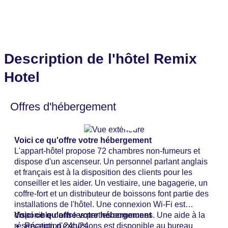
Description de l'hôtel Remix
Hotel
Offres d'hébergement
Voici ce qu'offre votre hébergement
L'appart-hôtel propose 72 chambres non-fumeurs et
dispose d'un ascenseur. Un personnel parlant anglais
et français est à la disposition des clients pour les
conseiller et les aider. Un vestiaire, une bagagerie, un
coffre-fort et un distributeur de boissons font partie des
installations de l'hôtel. Une connexion Wi-Fi est
disponible dans les parties communes. Une aide à la
Voici ce qu'offre votre hébergement
réservation d'excursions est disponible au bureau
Réception 24h/24