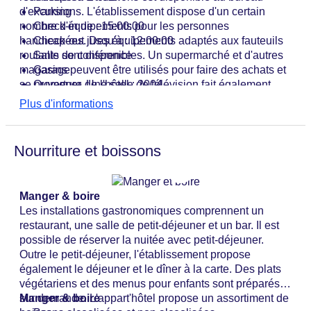
d'excursions. L'établissement dispose d'un certain
Parking
nombre d'équipements pour les personnes
Check-in de : 15:00:00
handicapées. Des équipements adaptés aux fauteuils
Check-out jusqu'à : 12:00:00
roulants sont disponibles. Un supermarché et d'autres
Salle de conférence
magasins peuvent être utilisés pour faire des achats et
Garage
se promener. Une salle de télévision fait également
Ouverture de l'hôtel : 2004
partie des installations de l'hôtel-appartement. Si vous
Coffre-fort de l'hôtel
Plus d'informations
arrivez en voiture, vous pouvez la garer dans un
WLAN/WiFi dans l'hôtel
garage ou sur le parking. Parmi les autres services, on
Ascenseur
trouve une assistance médicale, un service de
Mini-marché
Nourriture et boissons
blanchisserie et une laverie à pièces. Un journal
Nombre de salles de réunion : 8
quotidien est mis gratuitement à la disposition des
Nombre d'ascenseurs : 1
clients. Le centre d'affaires est équipé d'un fax, d'un
Service de chambre : sans frais
Manger & boire
projecteur et d'une photocopieuse.
Nombre total d'étages : 8
Les installations gastronomiques comprennent un
Nombre total de chambres : 72
restaurant, une salle de petit-déjeuner et un bar. Il est
Modes de paiement : American Express, Diners
possible de réserver la nuitée avec petit-déjeuner.
Club , Mastercard, Visa
Outre le petit-déjeuner, l'établissement propose
Catégorie nationale : 4 étoiles
également le déjeuner et le dîner à la carte. Des plats
végétariens et des menus pour enfants sont préparés
sur demande. L'appart'hôtel propose un assortiment de
Manger & boire