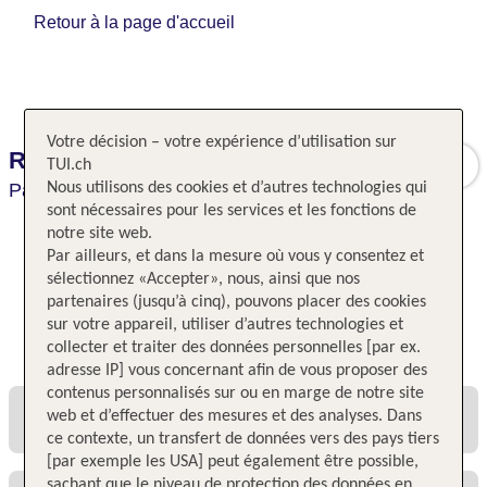
Retour à la page d'accueil
Votre décision – votre expérience d’utilisation sur
Remix Hotel
TUI.ch
Paris,
Nous utilisons des cookies et d’autres technologies qui
Paris,
France
sont nécessaires pour les services et les fonctions de
notre site web.
Par ailleurs, et dans la mesure où vous y consentez et
sélectionnez «Accepter», nous, ainsi que nos
partenaires (jusqu’à cinq), pouvons placer des cookies
sur votre appareil, utiliser d’autres technologies et
Toutes les offres et tous les prix
collecter et traiter des données personnelles [par ex.
adresse IP] vous concernant afin de vous proposer des
contenus personnalisés sur ou en marge de notre site
web et d’effectuer des mesures et des analyses. Dans
ce contexte, un transfert de données vers des pays tiers
[par exemple les USA] peut également être possible,
sachant que le niveau de protection des données en