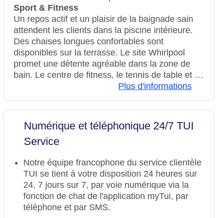
Sport & Fitness
Un repos actif et un plaisir de la baignade sain
attendent les clients dans la piscine intérieure.
Des chaises longues confortables sont
disponibles sur la terrasse. Le site Whirlpool
promet une détente agréable dans la zone de
bain. Le centre de fitness, le tennis de table et le
billard font partie des activités sportives et de
Plus d'informations
loisirs proposées par l'établissement.
L'établissement propose différentes offres de
bien-être comme le spa, le sauna, le bain de
Numérique et téléphonique 24/7 TUI
vapeur, le hammam, le salon de beauté et les
Service
massages.
Notre équipe francophone du service clientèle
TUI se tient à votre disposition 24 heures sur
24, 7 jours sur 7, par voie numérique via la
fonction de chat de l'application myTui, par
téléphone et par SMS.