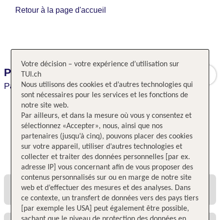
Retour à la page d'accueil
Votre décision – votre expérience d’utilisation sur
Pullman Paris Bercy
TUI.ch
Paris,
Nous utilisons des cookies et d’autres technologies qui
Paris,
France
sont nécessaires pour les services et les fonctions de
notre site web.
Par ailleurs, et dans la mesure où vous y consentez et
sélectionnez «Accepter», nous, ainsi que nos
partenaires (jusqu’à cinq), pouvons placer des cookies
sur votre appareil, utiliser d’autres technologies et
Toutes les offres et tous les prix
collecter et traiter des données personnelles [par ex.
adresse IP] vous concernant afin de vous proposer des
contenus personnalisés sur ou en marge de notre site
web et d’effectuer des mesures et des analyses. Dans
ce contexte, un transfert de données vers des pays tiers
[par exemple les USA] peut également être possible,
sachant que le niveau de protection des données en