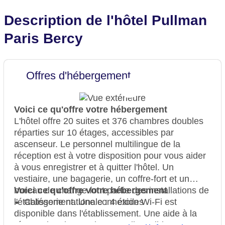
Description de l'hôtel Pullman
Paris Bercy
Offres d'hébergement
Voici ce qu'offre votre hébergement
L'hôtel offre 20 suites et 376 chambres doubles
réparties sur 10 étages, accessibles par
ascenseur. Le personnel multilingue de la
réception est à votre disposition pour vous aider
à vous enregistrer et à quitter l'hôtel. Un
vestiaire, une bagagerie, un coffre-fort et un
bureau de change font partie des installations de
Voici ce qu'offre votre hébergement
l'établissement. Une connexion Wi-Fi est
Catégorie nationale : 4 étoiles
disponible dans l'établissement. Une aide à la