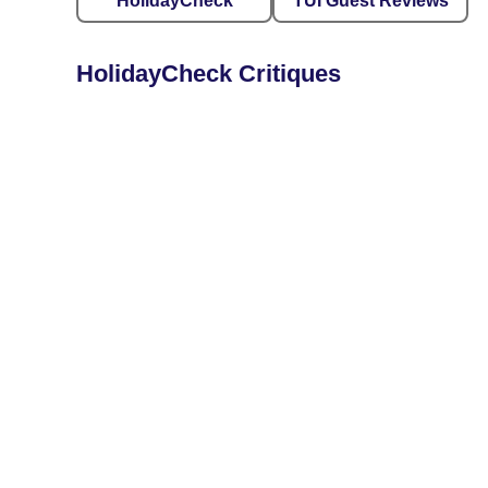
HolidayCheck
TUI Guest Reviews
HolidayCheck Critiques