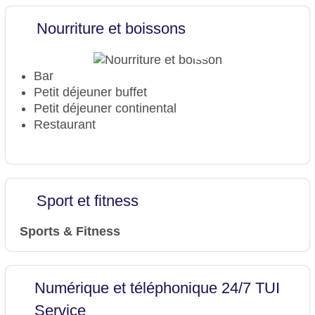
Réception
Service de chambre
Nourriture et boissons
Nombre total d'étages : 5
Nombre total de chambres : 75
Modes de paiement : American Express,
Bar
Diners Club , Mastercard, Visa
Petit déjeuner buffet
Catégorie nationale : 3 étoiles
Petit déjeuner continental
Restaurant
Sport et fitness
Sports & Fitness
Numérique et téléphonique 24/7 TUI
Service