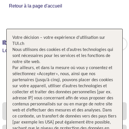
Retour à la page d'accueil
Votre décision – votre expérience d’utilisation sur
Ibis Leuven Centrum
TUI.ch
Louvain,
Nous utilisons des cookies et d’autres technologies qui
Belgique,
Belgique
sont nécessaires pour les services et les fonctions de
notre site web.
Par ailleurs, et dans la mesure où vous y consentez et
sélectionnez «Accepter», nous, ainsi que nos
partenaires (jusqu’à cinq), pouvons placer des cookies
sur votre appareil, utiliser d’autres technologies et
Toutes les offres et tous les prix
collecter et traiter des données personnelles [par ex.
adresse IP] vous concernant afin de vous proposer des
contenus personnalisés sur ou en marge de notre site
web et d’effectuer des mesures et des analyses. Dans
ce contexte, un transfert de données vers des pays tiers
[par exemple les USA] peut également être possible,
sachant que le niveau de protection des données en