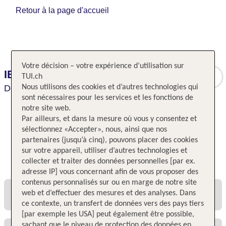
Retour à la page d'accueil
Votre décision – votre expérience d’utilisation sur
IBIS Hotel De Haan
TUI.ch
De Haan,
Nous utilisons des cookies et d’autres technologies qui
Belgique,
Belgique
sont nécessaires pour les services et les fonctions de
notre site web.
Par ailleurs, et dans la mesure où vous y consentez et
sélectionnez «Accepter», nous, ainsi que nos
partenaires (jusqu’à cinq), pouvons placer des cookies
sur votre appareil, utiliser d’autres technologies et
Toutes les offres et tous les prix
collecter et traiter des données personnelles [par ex.
adresse IP] vous concernant afin de vous proposer des
contenus personnalisés sur ou en marge de notre site
web et d’effectuer des mesures et des analyses. Dans
ce contexte, un transfert de données vers des pays tiers
[par exemple les USA] peut également être possible,
sachant que le niveau de protection des données en