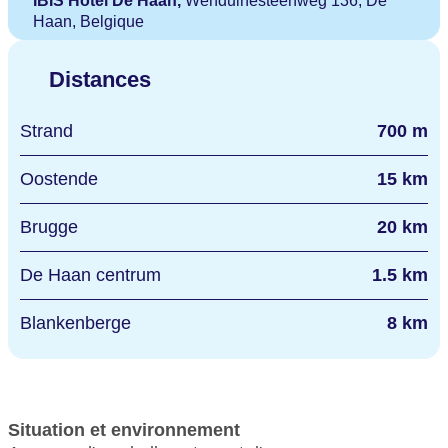
IBIS Hotel De Haan,
Wenduinesteenweg 136, De
Haan, Belgique
Distances
Strand
700 m
Oostende
15 km
Brugge
20 km
De Haan centrum
1.5 km
Blankenberge
8 km
Situation et environnement