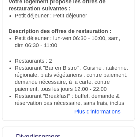
Votre logement propose les offres de
Serviettes de bain : sans frais
restauration suivantes :
Internet : WLAN/WiFi, dans tout l'hôtel
Petit déjeuner : Petit déjeuner
(réseau) : sans frais
Moyens de paiement : TUI Card / VISA,
Description des offres de restauration :
MasterCard, American Express, Diners, carte
Petit déjeuner : lun-ven 06:30 - 10:00, sam,
EC/Maestro
dim 06:30 - 11:00
animal : chien admis : paiement comptant, par
nuit env. 20 EUR, demande & réservation
nécessaire, chat admis : paiement comptant,
Restaurants : 2
par jour env. 20 EUR, demande & réservation
Restaurant "Bar en Bistro" : Cuisine : italienne,
nécessaire
régionale, plats végétariens : contre paiement,
Possibilité de se garer : Parking (selon
demande nécessaire, à la carte, contre
disponibilité), non surveillé : paiement
paiement, tous les jours 12:00 - 22:00
comptant, par nuit env. 15 EUR, demande &
Restaurant "Breakfast" : buffet, demande &
réservation pas nécessaire
réservation pas nécessaire, sans frais, inclus
Équipements de réunion : salles de réunion
dans All Inclusive, janvier - décembre, lun-ven
Plus d'informations
climatisées, lumière du jour, équipement de
06:30 - 10:00, sam, dim 06:30 - 11:00
réunion : payant, Coffee Breaks: payant
Bar "Bar" : janvier - décembre, tous les jours
Nombre de bâtiments : 1, Étages : 2,
12:00 - 01:00, payant
Divertissement