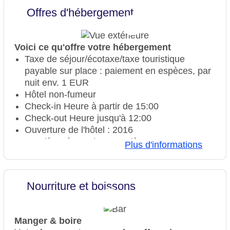
Offres d'hébergement
Voici ce qu'offre votre hébergement
Taxe de séjour/écotaxe/taxe touristique
payable sur place : paiement en espèces, par
nuit env. 1 EUR
Hôtel non-fumeur
Check-in Heure à partir de 15:00
Check-out Heure jusqu'à 12:00
Ouverture de l'hôtel : 2016
Dernière rénovation complète : 2016
Plus d'informations
Réception : 24 heures, langues : allemand,
anglais, français, coffre-fort : sans frais
Ascenseur
Nourriture et boissons
Jardin, terrasse ensoleillée
Piscine "Zwembad" : sans frais, Outdoor,
chauffée : avril - septembre, chaises longues :
Manger & boire
sans frais, parasols : sans frais