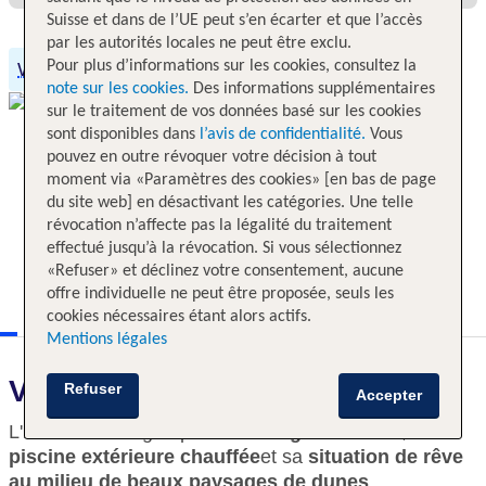
Suisse et dans de l’UE peut s’en écarter et que l’accès
par les autorités locales ne peut être exclu.
Pour plus d’informations sur les cookies, consultez la
Wi-Fi gratuit
note sur les cookies.
Des informations supplémentaires
sur le traitement de vos données basé sur les cookies
sont disponibles dans
l’avis de confidentialité.
Vous
pouvez en outre révoquer votre décision à tout
moment via «Paramètres des cookies» [en bas de page
du site web] en désactivant les catégories. Une telle
révocation n’affecte pas la légalité du traitement
effectué jusqu’à la révocation. Si vous sélectionnez
«Refuser» et déclinez votre consentement, aucune
offre individuelle ne peut être proposée, seuls les
cookies nécessaires étant alors actifs.
Mentions légales
Voici ce qui vous attend
Refuser
Accepter
L'hôtel se distingue par son
design moderne
,
sa
piscine extérieure chauffée
et sa
situation de rêve
au milieu de beaux paysages de dunes
.