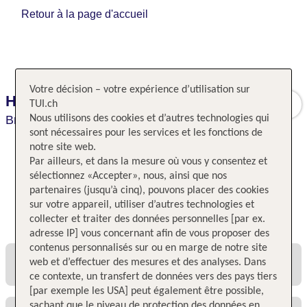
Retour à la page d'accueil
Votre décision – votre expérience d’utilisation sur
Hotel du Théâtre
TUI.ch
Bruges,
Nous utilisons des cookies et d’autres technologies qui
Belgique,
Belgique
sont nécessaires pour les services et les fonctions de
notre site web.
Par ailleurs, et dans la mesure où vous y consentez et
sélectionnez «Accepter», nous, ainsi que nos
partenaires (jusqu’à cinq), pouvons placer des cookies
sur votre appareil, utiliser d’autres technologies et
Toutes les offres et tous les prix
collecter et traiter des données personnelles [par ex.
adresse IP] vous concernant afin de vous proposer des
contenus personnalisés sur ou en marge de notre site
web et d’effectuer des mesures et des analyses. Dans
ce contexte, un transfert de données vers des pays tiers
[par exemple les USA] peut également être possible,
sachant que le niveau de protection des données en