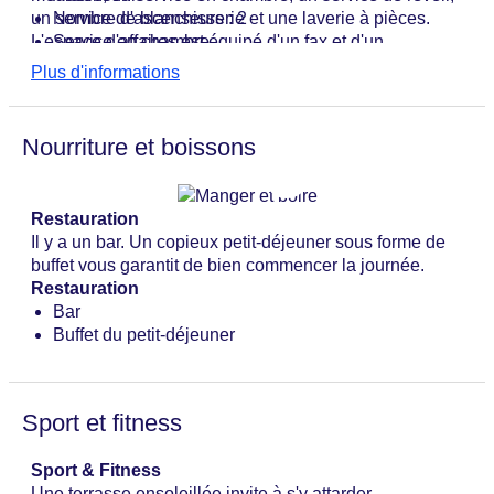
un service de blanchisserie et une laverie à pièces.
Nombre d'ascenseurs : 2
L'espace d'affaires est équipé d'un fax et d'un
Service en chambre
projecteur.
terrasse ensoleillée
Plus d'informations
Nombre total d'étages : 4
Nombre total de chambres : 37
Catégorie nationale : 3 étoiles
Nourriture et boissons
Restauration
Il y a un bar. Un copieux petit-déjeuner sous forme de
buffet vous garantit de bien commencer la journée.
Restauration
Bar
Buffet du petit-déjeuner
Sport et fitness
Sport & Fitness
Une terrasse ensoleillée invite à s'y attarder.