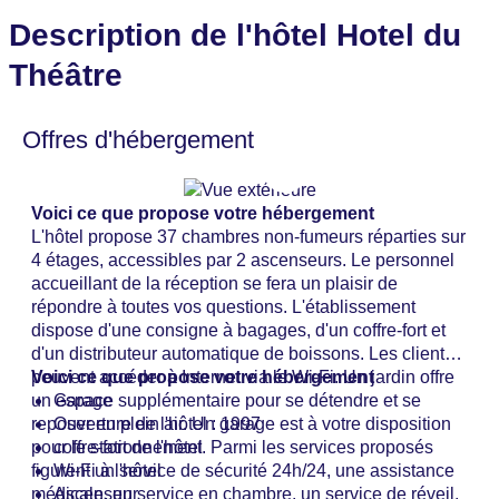
Description de l'hôtel Hotel du
Théâtre
Offres d'hébergement
Voici ce que propose votre hébergement
L'hôtel propose 37 chambres non-fumeurs réparties sur
4 étages, accessibles par 2 ascenseurs. Le personnel
accueillant de la réception se fera un plaisir de
répondre à toutes vos questions. L'établissement
dispose d'une consigne à bagages, d'un coffre-fort et
d'un distributeur automatique de boissons. Les clients
peuvent accéder à Internet via le Wi-Fi. Un jardin offre
Voici ce que propose votre hébergement
un espace supplémentaire pour se détendre et se
Garage
reposer en plein air. Un garage est à votre disposition
Ouverture de l'hôtel : 1997
pour le stationnement. Parmi les services proposés
coffre-fort de l'hôtel
figurent un service de sécurité 24h/24, une assistance
Wi-Fi à l'hôtel
médicale, un service en chambre, un service de réveil,
Ascenseur