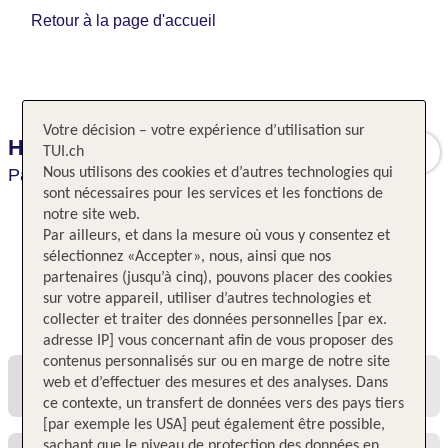
Retour à la page d'accueil
Votre décision – votre expérience d’utilisation sur
Hotel du Collectionneur
TUI.ch
Paris,
Nous utilisons des cookies et d’autres technologies qui
Paris,
France
sont nécessaires pour les services et les fonctions de
notre site web.
Par ailleurs, et dans la mesure où vous y consentez et
sélectionnez «Accepter», nous, ainsi que nos
partenaires (jusqu’à cinq), pouvons placer des cookies
sur votre appareil, utiliser d’autres technologies et
Toutes les offres et tous les prix
collecter et traiter des données personnelles [par ex.
adresse IP] vous concernant afin de vous proposer des
contenus personnalisés sur ou en marge de notre site
web et d’effectuer des mesures et des analyses. Dans
ce contexte, un transfert de données vers des pays tiers
[par exemple les USA] peut également être possible,
sachant que le niveau de protection des données en