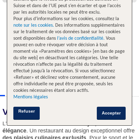
Suisse et dans de l’UE peut s’en écarter et que l’accès
par les autorités locales ne peut être exclu.
Pour plus d’informations sur les cookies, consultez la
note sur les cookies.
Des informations supplémentaires
sur le traitement de vos données basé sur les cookies
sont disponibles dans
l’avis de confidentialité.
Vous
pouvez en outre révoquer votre décision à tout
moment via «Paramètres des cookies» [en bas de page
du site web] en désactivant les catégories. Une telle
révocation n’affecte pas la légalité du traitement
effectué jusqu’à la révocation. Si vous sélectionnez
«Refuser» et déclinez votre consentement, aucune
offre individuelle ne peut être proposée, seuls les
cookies nécessaires étant alors actifs.
Mentions légales
Voici ce qui vous attend
Refuser
Accepter
L'hôtel accueille ses hôtes avec
style, classe et
élégance
. Un restaurant au design exceptionnel offre
des plaisirs culinaires exclusifs
. Pour le sport et le