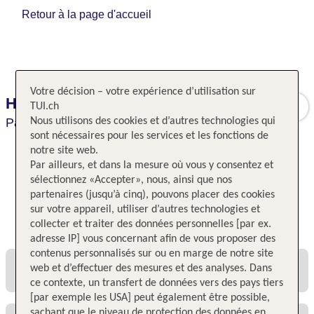
Retour à la page d'accueil
Votre décision – votre expérience d’utilisation sur
Hotel du Collectionneur
TUI.ch
Paris,
Nous utilisons des cookies et d’autres technologies qui
Paris,
France
sont nécessaires pour les services et les fonctions de
notre site web.
Par ailleurs, et dans la mesure où vous y consentez et
sélectionnez «Accepter», nous, ainsi que nos
partenaires (jusqu’à cinq), pouvons placer des cookies
sur votre appareil, utiliser d’autres technologies et
Toutes les offres et tous les prix
collecter et traiter des données personnelles [par ex.
adresse IP] vous concernant afin de vous proposer des
contenus personnalisés sur ou en marge de notre site
web et d’effectuer des mesures et des analyses. Dans
ce contexte, un transfert de données vers des pays tiers
[par exemple les USA] peut également être possible,
sachant que le niveau de protection des données en