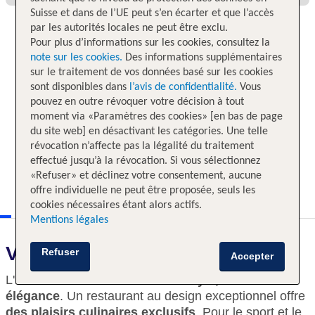
Suisse et dans de l’UE peut s’en écarter et que l’accès
par les autorités locales ne peut être exclu.
Pour plus d’informations sur les cookies, consultez la
note sur les cookies.
Des informations supplémentaires
sur le traitement de vos données basé sur les cookies
sont disponibles dans
l’avis de confidentialité.
Vous
pouvez en outre révoquer votre décision à tout
moment via «Paramètres des cookies» [en bas de page
du site web] en désactivant les catégories. Une telle
révocation n’affecte pas la légalité du traitement
effectué jusqu’à la révocation. Si vous sélectionnez
«Refuser» et déclinez votre consentement, aucune
offre individuelle ne peut être proposée, seuls les
cookies nécessaires étant alors actifs.
Mentions légales
Voici ce qui vous attend
Refuser
Accepter
L'hôtel accueille ses hôtes avec
style, classe et
élégance
. Un restaurant au design exceptionnel offre
des plaisirs culinaires exclusifs
. Pour le sport et le