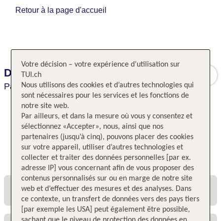
Retour à la page d'accueil
Votre décision – votre expérience d’utilisation sur
Du Theatre
TUI.ch
Paris,
Nous utilisons des cookies et d’autres technologies qui
Paris,
France
sont nécessaires pour les services et les fonctions de
notre site web.
Par ailleurs, et dans la mesure où vous y consentez et
sélectionnez «Accepter», nous, ainsi que nos
partenaires (jusqu’à cinq), pouvons placer des cookies
sur votre appareil, utiliser d’autres technologies et
Toutes les offres et tous les prix
collecter et traiter des données personnelles [par ex.
adresse IP] vous concernant afin de vous proposer des
contenus personnalisés sur ou en marge de notre site
web et d’effectuer des mesures et des analyses. Dans
ce contexte, un transfert de données vers des pays tiers
[par exemple les USA] peut également être possible,
sachant que le niveau de protection des données en