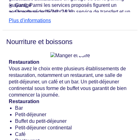
(payant). Parmi les services proposés figurent un
Garage
service de sécurité 24h/24, un service de transfert et un
Ouverture de l'hôtel : 1930
service de blanchisserie. Le quotidien est mis
coffre-fort de l'hôtel
Plus d'informations
gratuitement à la disposition des clients.
Wi-Fi à l'hôtel
Ascenseur
Nombre d'ascenseurs : 1
Nourriture et boissons
Animaux de compagnie : payants
Animaux de compagnie sur demande : sans frais
Nombre total de chambres : 20
Restauration
Modes de paiement : American Express, Diners,
Vous avez le choix entre plusieurs établissements de
Club, Mastercard, Visa
restauration, notamment un restaurant, une salle de
Catégorie nationale : 3 étoiles
petit-déjeuner, un café et un bar. Un petit-déjeuner
continental sous forme de buffet vous garantit de bien
commencer la journée.
Restauration
Bar
Petit-déjeuner
Buffet du petit-déjeuner
Petit-déjeuner continental
Café