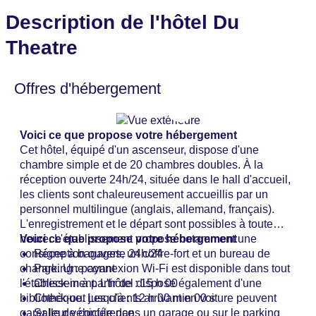
Description de l'hôtel Du
Theatre
Offres d'hébergement
Voici ce que propose votre hébergement
Cet hôtel, équipé d'un ascenseur, dispose d'une
chambre simple et de 20 chambres doubles. À la
réception ouverte 24h/24, située dans le hall d'accueil,
les clients sont chaleureusement accueillis par un
personnel multilingue (anglais, allemand, français).
L'enregistrement et le départ sont possibles à toute
heure. L'établissement propose notamment une
Voici ce que propose votre hébergement
consigne à bagages, un coffre-fort et un bureau de
Réception ouverte 24h/24
change. Une connexion Wi-Fi est disponible dans tout
Parking : payant
l'établissement. L'hôtel dispose également d'une
Check-in à partir de : 15 h 00
bibliothèque. Les clients arrivant en voiture peuvent
Check-out jusqu'à : 12 h 00 min 00 s
garer leur véhicule dans un garage ou sur le parking
Salle de conférence