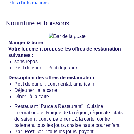
Service de blanchisserie : payant
Plus d'informations
Moyens de paiement : TUI Card / VISA, MasterCard,
American Express, le dépôt d'une carte de crédit est
obligatoire lors du check-in
Nourriture et boissons
animaux domestiques non autorisés
Possibilité de parking : places de stationnement,
non couvert : contre paiement, Valet Parking: contre
Manger & boire
paiement
Votre logement propose les offres de restauration
Chambres : 121
suivantes :
Catégorie nationale : 4 étoiles
sans repas
Petit déjeuner : Petit déjeuner
Description des offres de restauration :
Petit déjeuner : continental, américain
Déjeuner : à la carte
Dîner : à la carte
Restaurant "Parcels Restaurant" : Cuisine :
internationale, typique de la région, régionale, plats
de saison : contre paiement, à la carte, contre
paiement, tous les jours, chaise haute pour enfant
Bar "Post Bar" : tous les jours, payant