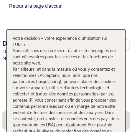
Retour à la page d'accueil
Votre décision – votre expérience d’utilisation sur
Distinction Dunedin Hotel
TUI.ch
Dunedin,
Nous utilisons des cookies et d’autres technologies qui
Nouvelle-Zélande South Island South,
sont nécessaires pour les services et les fonctions de
Nouvelle-Zélande
notre site web.
Par ailleurs, et dans la mesure où vous y consentez et
sélectionnez «Accepter», nous, ainsi que nos
partenaires (jusqu’à cinq), pouvons placer des cookies
sur votre appareil, utiliser d’autres technologies et
collecter et traiter des données personnelles [par ex.
Toutes les offres et tous les prix
adresse IP] vous concernant afin de vous proposer des
contenus personnalisés sur ou en marge de notre site
web et d’effectuer des mesures et des analyses. Dans
ce contexte, un transfert de données vers des pays tiers
[par exemple les USA] peut également être possible,
sachant que le niveau de protection des données en