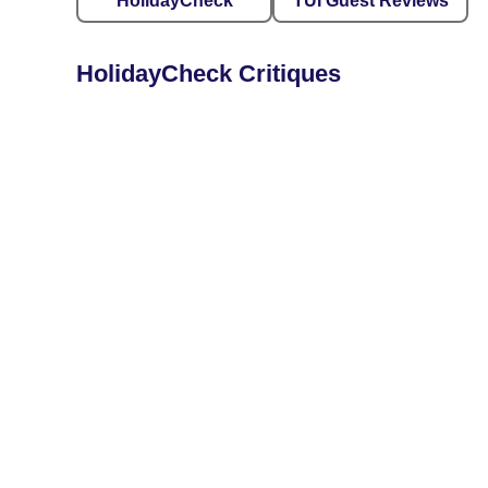
HolidayCheck
TUI Guest Reviews
HolidayCheck Critiques