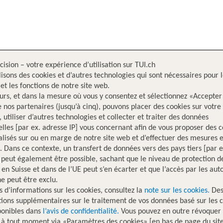
cision – votre expérience d’utilisation sur TUI.ch
lisons des cookies et d’autres technologies qui sont nécessaires pour 
 et les fonctions de notre site web.
eurs, et dans la mesure où vous y consentez et sélectionnez «Accepter
e nos partenaires (jusqu’à cinq), pouvons placer des cookies sur votre
, utiliser d’autres technologies et collecter et traiter des données
lles [par ex. adresse IP] vous concernant afin de vous proposer des 
lisés sur ou en marge de notre site web et d’effectuer des mesures e
. Dans ce contexte, un transfert de données vers des pays tiers [par
 peut également être possible, sachant que le niveau de protection d
en Suisse et dans de l’UE peut s’en écarter et que l’accès par les auto
ne peut être exclu.
s d’informations sur les cookies, consultez la
note sur les cookies.
De
ions supplémentaires sur le traitement de vos données basé sur les 
ponibles dans
l’avis de confidentialité.
Vous pouvez en outre révoquer 
 à tout moment via «Paramètres des cookies» [en bas de page du sit