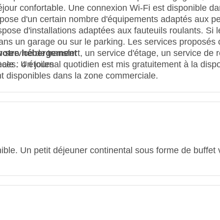
éjour confortable. Une connexion Wi-Fi est disponible d
pose d'un certain nombre d'équipements adaptés aux p
pose d'installations adaptées aux fauteuils roulants. Si les
dans un garage ou sur le parking. Les services proposés
 service de transfert, un service d'étage, un service de r
e votre hébergement
èces. Un journal quotidien est mis gratuitement à la dispo
ale : 4 étoiles
t disponibles dans la zone commerciale.
ble. Un petit déjeuner continental sous forme de buffet vo