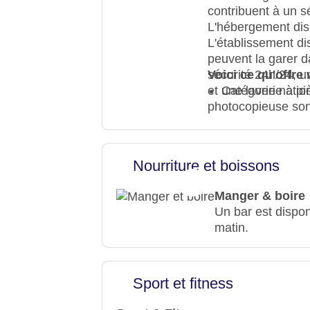
contribuent à un s
L'hébergement dis
L'établissement dis
peuvent la garer 
sécurité 24h/24, un
Voici ce qu'offr
et une laverie à pi
Catégorie nation
photocopieuse son
Nourriture et boissons
Manger & boire
Un bar est disponi
matin.
Sport et fitness