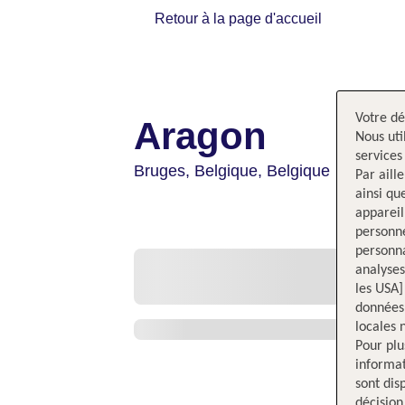
Retour à la page d'accueil
Votre dé
Aragon
Nous uti
services
Bruges,
Belgique,
Belgique
Par aill
ainsi qu
appareil
personne
personna
analyses
les USA]
données 
locales 
Pour plu
informat
sont dis
décision