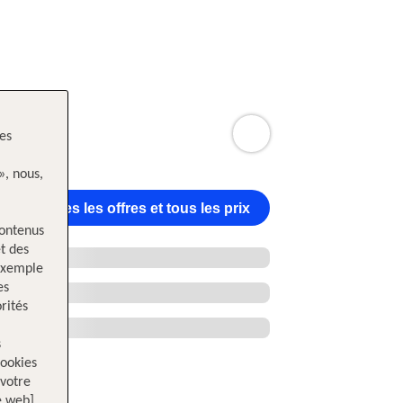
les
», nous,
Toutes les offres et tous les prix
contenus
t des
 exemple
es
rités
s
cookies
votre
e web]