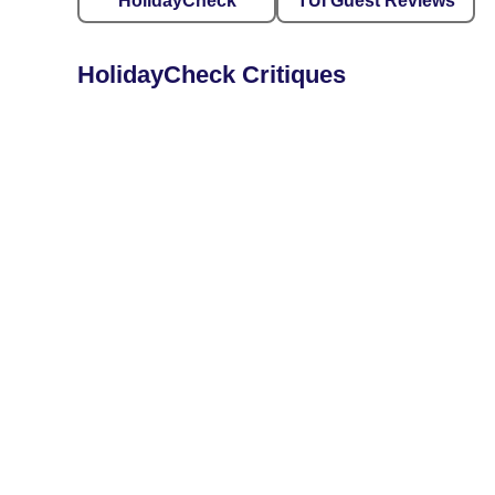
HolidayCheck
TUI Guest Reviews
HolidayCheck Critiques