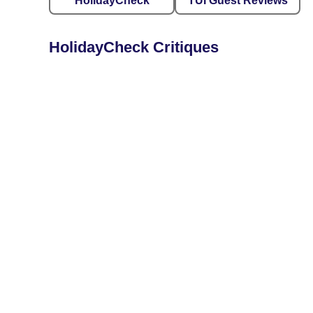
HolidayCheck
TUI Guest Reviews
HolidayCheck Critiques