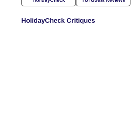
HolidayCheck
TUI Guest Reviews
HolidayCheck Critiques