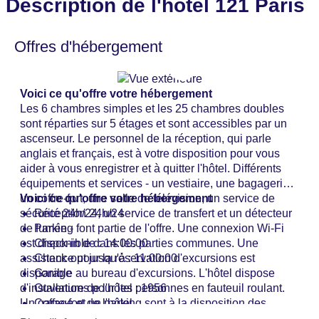
Description de l'hôtel 121 Paris
Offres d'hébergement
Voici ce qu'offre votre hébergement
Les 6 chambres simples et les 25 chambres doubles
sont réparties sur 5 étages et sont accessibles par un
ascenseur. Le personnel de la réception, qui parle
anglais et français, est à votre disposition pour vous
aider à vous enregistrer et à quitter l'hôtel. Différents
équipements et services - un vestiaire, une bagagerie,
un coffre-fort, une salle de télévision, un service de
Voici ce qu'offre votre hébergement
sécurité 24h/24, un service de transfert et un détecteur
Réception 24h/24
de fumée - font partie de l'offre. Une connexion Wi-Fi
Parking
est disponible dans les parties communes. Une
Check-in de : 14:00:00
assistance pour la réservation d'excursions est
Check-out jusqu'à : 11:00:00
disponible au bureau d'excursions. L'hôtel dispose
Garage
d'installations pour les personnes en fauteuil roulant.
Ouverture de l'hôtel : 1956
Un garage et un parking sont à la disposition des
Coffre-fort de l'hôtel
clients pour garer leur voiture.
WLAN/WiFi dans l'hôtel