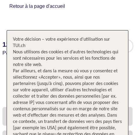
Retour à la page d'accueil
Votre décision – votre expérience d’utilisation sur
121 Paris
TUI.ch
Paris,
Nous utilisons des cookies et d’autres technologies qui
Paris,
France
sont nécessaires pour les services et les fonctions de
notre site web.
Par ailleurs, et dans la mesure où vous y consentez et
sélectionnez «Accepter», nous, ainsi que nos
partenaires (jusqu’à cinq), pouvons placer des cookies
sur votre appareil, utiliser d’autres technologies et
Toutes les offres et tous les prix
collecter et traiter des données personnelles [par ex.
adresse IP] vous concernant afin de vous proposer des
contenus personnalisés sur ou en marge de notre site
web et d’effectuer des mesures et des analyses. Dans
ce contexte, un transfert de données vers des pays tiers
[par exemple les USA] peut également être possible,
sachant que le niveau de protection des données en