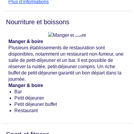
Plus d'informations
Dernière rénovation complète : 2008
Ascenseur
Nombre d'ascenseurs : 1
Nourriture et boissons
Animaux de compagnie
Nombre total d'étages : 5
Nombre total de chambres : 31
Manger & boire
Modes de paiement : American Express, Diners
Plusieurs établissements de restauration sont
Club , EC Maestro, Mastercard, Visa
disponibles, notamment un restaurant non-fumeur, une
Catégorie nationale : 3 étoiles
salle de petit-déjeuner et un bar. Il est possible de
réserver la nuitée, petit-déjeuner compris. Un riche
buffet de petit-déjeuner garantit un bon départ dans la
journée.
Manger & boire
Bar
Petit déjeuner
Petit déjeuner buffet
Restaurant