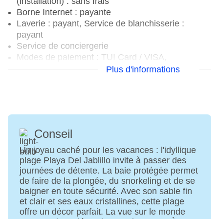
(installation) : sans frais
Borne Internet : payante
Laverie : payant, Service de blanchisserie :
payant
Service de conciergerie
Modes de paiement : TUI Card / VISA,
MasterCard
Plus d'informations
Possibilité de se garer : places de stationnement,
non couvertes
Étages : 3, Chambres : 226
Catégorie nationale : 3 étoiles
Conseil
Un joyau caché pour les vacances : l'idyllique
plage Playa Del Jablillo invite à passer des
journées de détente. La baie protégée permet
de faire de la plongée, du snorkeling et de se
baigner en toute sécurité. Avec son sable fin
et clair et ses eaux cristallines, cette plage
offre un décor parfait. La vue sur le monde