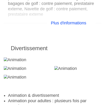
bagages de golf : contre paiement, prestataire
externe, Navette de golf : contre paiement,
prestataire externe
Plus d'informations
Sport & Fitness
Football, Terrains de football : 1
Cyclisme : casques, local à vélos
Tennis : courts de tennis : 7, terre battue
Divertissement
Sans frais
Centre de fitness, salle de fitness
Nordic Walking, Aerobic,
Aqua Fitness
, abdos-
fessiers, Bodywork,
Dance/Latina Aerobic
,
Fatburning, Pilates, Forme du dos, Aqua Cycling,
Indoor Cycling
,
Outdoor Cycling
,
Step Aerobic
,
Stretching, Yoga, ZUMBA®
Animation & divertissement
Tir à l'arc, Minifootball, Beach-volley, Terrains de
Animation pour adultes : plusieurs fois par
beach-volley : 6, Badminton, Tennis de table