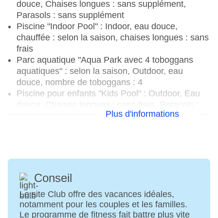
douce, Chaises longues : sans supplément,
Parasols : sans supplément
Piscine "Indoor Pool" : Indoor, eau douce,
chauffée : selon la saison, chaises longues : sans
frais
Parc aquatique "Aqua Park avec 4 toboggans
aquatiques" : selon la saison, Outdoor, eau
douce, nombre de toboggans : 4
Piscine pour enfants "Kids Pool" : Outdoor, Eau
douce, Chaises longues : sans frais, Parasols :
Plus d'informations
sans frais
Piscine pour bébés "Baby Pool" : Outdoor, Eau
douce, Chaises longues : sans frais, Parasols :
sans frais
Piscine pour bébés "Indoor Baby Pool" : Indoor,
eau douce, chaises longues : sans frais
Conseil
Serviettes de bain : sans frais
Mini-marché, coiffeur
Le site Club offre des vacances idéales,
notamment pour les couples et les familles.
Médecin : Langues : allemand, anglais
Le programme de fitness fait battre plus vite
Discothèque/boîte de nuit, amphithéâtre