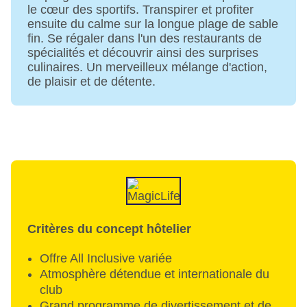
le cœur des sportifs. Transpirer et profiter
Internet : WLAN/WiFi, dans tout l'hôtel
ensuite du calme sur la longue plage de sable
(installation) : sans frais
fin. Se régaler dans l'un des restaurants de
Borne Internet : sans frais
spécialités et découvrir ainsi des surprises
Service de blanchisserie : payant
culinaires. Un merveilleux mélange d'action,
Modes de paiement : TUI Card / VISA,
de plaisir et de détente.
MasterCard
animaux domestiques non autorisés
Possibilités de stationnement : Parking (selon
disponibilité)
Installations pour les réunions : Salles de réunion
: 2
Taille de l'hôtel/installation : 130 mètres carrés
Nombre de bâtiments : 1, Chambres : 770,
Bungalows : 29
Critères du concept hôtelier
Catégorie nationale : 5 étoiles
Offre All Inclusive variée
Atmosphère détendue et internationale du
club
Grand programme de divertissement et de