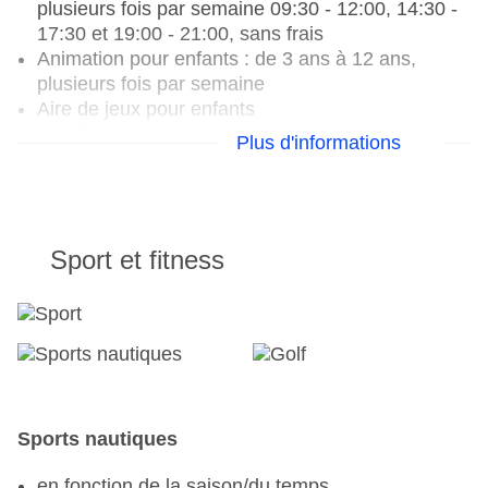
plusieurs fois par semaine 09:30 - 12:00, 14:30 -
Bar "Dublin Bar" : à partir de 18 ans, payant
17:30 et 19:00 - 21:00, sans frais
Lobbybar "Lobby Bar"
Animation pour enfants : de 3 ans à 12 ans,
Bar de la plage "Beach Bar
plusieurs fois par semaine
Café "Coffee House
Aire de jeux pour enfants
Bar "24 heures merveille"
Minidisco: plusieurs fois par semaine, sans frais
Plus d'informations
Bar "Mimosa Bar"
Bar "Sunset Bar"
TEENS
Bar "Limonata Bar"
Teenclub: de 13 ans à 16 ans, plusieurs fois par
semaine 09:45 - 12:00, 14:30 - 17:30 et 21:00 -
Sport et fitness
00:00, sans frais
Animation pour les jeunes : de 13 ans à 16 ans,
plusieurs fois par semaine
Sports nautiques
en fonction de la saison/du temps