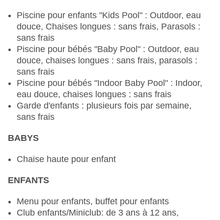
teppanyaki, menu enfant, plats végétariens, plats
végétaliens, à la carte, réservation & demande
Piscine pour enfants "Kids Pool" : Outdoor, eau
nécessaires, payant, tenue appropriée souhaitée
douce, Chaises longues : sans frais, Parasols :
Restaurant de spécialités "Trattoria" : cuisine :
sans frais
italienne, menu enfant, plats végétariens, plats
Piscine pour bébés "Baby Pool" : Outdoor, eau
végétaliens, à la carte, demande & réservation
douce, chaises longues : sans frais, parasols :
nécessaires, vêtements appropriés souhaités
sans frais
Restaurant de spécialités "Fish" : cuisine :
Piscine pour bébés "Indoor Baby Pool" : Indoor,
poissons/fruits de mer, demande & réservation
eau douce, chaises longues : sans frais
nécessaire
Garde d'enfants : plusieurs fois par semaine,
Restaurant de spécialités "Jacaranda Lounge" : à
sans frais
partir de 18 ans, à la carte, réservation &
BABYS
demande nécessaire, contre paiement, tenue
appropriée souhaitée
Chaise haute pour enfant
Restaurant de spécialités "Steak House" : cuisine
: grillades, à la carte, réservation nécessaire,
ENFANTS
contre paiement, selon la saison, 24 heures,
tenue appropriée souhaitée
Menu pour enfants, buffet pour enfants
Bars et plus : 9
Club enfants/Miniclub: de 3 ans à 12 ans,
Bar de la piscine Outdoor "Pool Bar"