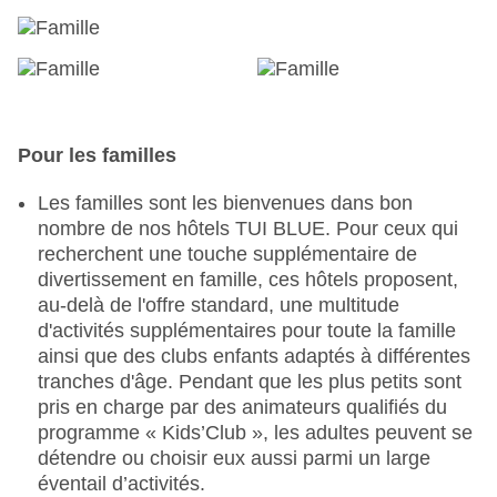
Réveillon : buffet
Restaurants : 4
Restaurant principal « The Restaurant » : cuisine
: internationale, plats sans gluten, buffet pour
enfants : gratuit, plats sans lactose, plats
Pour les familles
végétariens, buffet, Showcooking, gratuit, avec
terrasse, chaise haute pour enfants
Les familles sont les bienvenues dans bon
Restaurant «Taverna (inclus une fois par
nombre de nos hôtels TUI BLUE. Pour ceux qui
semaine) » : cuisine typique du pays, menu
recherchent une touche supplémentaire de
enfant, à la carte, menu fixe, réservation
divertissement en famille, ces hôtels proposent,
obligatoire, payant, chaise haute pour enfant
au-delà de l'offre standard, une multitude
Restaurant « Green & Grill » : cuisine
d'activités supplémentaires pour toute la famille
internationale, grillades, buffet pour enfants,
ainsi que des clubs enfants adaptés à différentes
menu à la carte, Showcooking, réservation
tranches d'âge. Pendant que les plus petits sont
obligatoire, payant, sur la plage, chaise haute
pris en charge par des animateurs qualifiés du
pour enfants
programme « Kids’Club », les adultes peuvent se
Restaurant « Snack & Mediterráneo » : cuisine
détendre ou choisir eux aussi parmi un large
méditerranéenne, gratuit, menu au gré des
éventail d’activités.