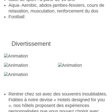
Pour les familles
Aqua- Aerobic, abdos-jambes-fessiers, cours de
relaxation, musculation, renforcement du dos
Piscine pour enfants : Outdoor, eau douce, fond
Football
en pente douce, toboggan aquatique, transats,
parasols
Piscine pour enfants « MICKEY MOUSE POOL »
: Outdoor, eau douce, fond en pente douce,
transats, parasols
Divertissement
Piscine pour enfants « SPLASH » : Outdoor, eau
douce, fond en pente douce, transats, parasols
Garde d'enfants : plusieurs fois par semaine
BÉBÉS
Chaise haute
Poussette : payante, prestataire externe
Babyclub: plusieurs fois par semaine
Rentrer chez soi avec des souvenirs inoubliables.
Fidèles à notre devise « Hotels designed for you
ENFANTS
», nos hôtels proposent des expériences
personnalisées que vous pouvez choisir avec