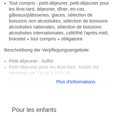
Tout compris : petit-déjeuner, petit-déjeuner pour
les lève-tard, déjeuner, dîner, en-cas,
gâteaux/pâtisseries, glaces, sélection de
boissons non alcoolisées, sélection de boissons
alcoolisées nationales, sélection de boissons
alcoolisées internationales, café/thé l'après-midi,
bracelet « tout compris » obligatoire
Beschreibung der Verpflegungsangebote:
Petit-déjeuner : buffet
Petit-déjeuner pour les lève-tard : toutes les
semaines de 7 h 30 à 10 h 30
Déjeuner : buffet
Plus d'informations
Dîner : buffet
En-cas, compris dans la formule « tout compris »,
gâteaux/pâtisseries, compris dans la formule «
tout compris », glaces, comprises dans la formule
« tout compris »
Pour les enfants
Offre spéciale Noël : buffet, Offre spéciale