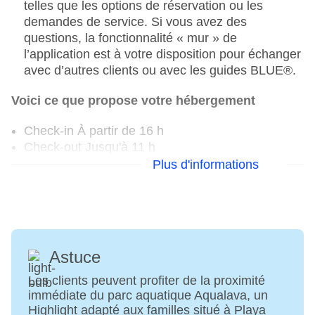
telles que les options de réservation ou les
demandes de service. Si vous avez des
questions, la fonctionnalité « mur » de
l’application est à votre disposition pour échanger
avec d’autres clients ou avec les guides BLUE®.
Voici ce que propose votre hébergement
Check-in À partir de 16 h
Check-out Jusqu'à 11 h
Early Check-in
Plus d'informations
Check-out s de paiement : paiement en espèces,
environ 50 EUR par utilisation, sur demande
Dernière rénovation complète : 2014
Réception, service de change disponible
Accueil des visiteurs : Langues : allemand
Astuce
Distributeur automatique de billets dans
l'établissement
Les clients peuvent profiter de la proximité
Jardin, terrasse sur le toit, terrasse ensoleillée
immédiate du parc aquatique Aqualava, un
Piscines : 7
Highlight adapté aux familles situé à Playa