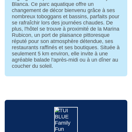
Piscine « PRINCIPAL » : Outdoor, eau douce,
Blanca. Ce parc aquatique offre un
changement de décor bienvenu grâce à ses
fond en pente douce, chauffée de novembre à
nombreux toboggans et bassins, parfaits pour
mars, transats, parasols
se rafraîchir lors des journées chaudes. De
Piscine sportive de 25 m : Outdoor, eau douce,
plus, l'hôtel se trouve à proximité de la Marina
fond en pente douce, transats, parasols
Rubicon, un port de plaisance pittoresque
Piscine pour enfants : Outdoor, eau douce, fond
réputé pour son atmosphère détendue, ses
en pente douce, toboggan aquatique, transats,
restaurants raffinés et ses boutiques. Située à
parasols
seulement 5 km environ, elle invite à une
Relaxpool « PISCINE COUVERTE » : gratuite,
agréable balade l'après-midi ou à un dîner au
Indoor, eau douce, eau thermale, fond en pente
coucher du soleil.
douce, chauffée, dans l'espace bien-être, bonnet
de bain obligatoire, transats
Piscine pour enfants « MICKEY MOUSE POOL »
: Outdoor, eau douce, fond en pente douce,
transats, parasols
Piscine « PISCINA FASE 1 » : Outdoor, eau
douce, transats, parasols
Piscine pour enfants « SPLASH » : Outdoor, eau
douce, fond en pente douce, transats, parasols