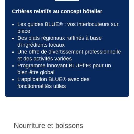
Whirlpool: payant, Indoor, dans l'espace bien-être
Serviettes de bain : gratuites, comprises dans la
Critères relatifs au concept hôtelier
formule « tout compris »
Boutique de souvenirs, galerie marchande,
Les guides BLUE® : vos interlocuteurs sur
supérette
place
Médecin : Langues : anglais, espagnol
Des plats régionaux raffinés à base
Internet : Wi-Fi, dans tout l'hôtel (complexe) :
d'ingrédients locaux
gratuit
Une offre de divertissement professionnelle
Borne Internet : gratuit
et des activités variées
Laverie : payante, paiement en espèces
Programme innovant BLUEf!t® pour un
Modes de paiement : TUI Card / VISA,
bien-être global
MasterCard, American Express, carte
L'application BLUE® avec des
EC/Maestro
fonctionnalités utiles
Animaux non admis
Possibilités de stationnement : parking (selon
disponibilité), non surveillé, places de
stationnement, non couvertes
Nombre de bâtiments : 21, nombre d'étages dans
Nourriture et boissons
les annexes : 1, nombre d'appartements : 299
Catégorie nationale : 2 étoiles