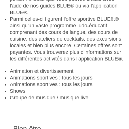
Menu enfant, buffet enfant
l'aide de nos guides BLUE® ou via l'application
Club enfants/Miniclub: plusieurs fois par semaine
BLUE®.
Animations pour enfants : plusieurs fois par
Parmi celles-ci figurent l'offre sportive BLUEf!t®
semaine
ainsi qu'un vaste programme ludo-éducatif
Aire de jeux pour enfants
comprenant des cours de langue, des cours de
Minidisco
cuisine, des ateliers de cocktails, des excursions
ADOLESCENTS
locales et bien plus encore. Certaines offres sont
payantes. Vous trouverez plus d'informations sur
Teenclub: plusieurs fois par semaine
les différentes activités dans l'application BLUE®.
Animations pour les ados : plusieurs fois par
semaine
Animation et divertissement
Animations sportives : tous les jours
Animations sportives : tous les jours
Shows
Groupe de musique / musique live
Bien-être