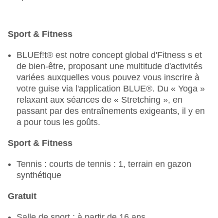
« Stay & Play » permettent d’accéder aux
installations du Baby & Kleinkind Club et de faire
connaissance avec l’équipe d’encadrement.
Sport & Fitness
Payant. Inscription sur place obligatoire
«Baby Lounge» : une oasis de calme et de
BLUEf!t® est notre concept global d'Fitness s et
confort, un havre de paix pour les parents
de bien-être, proposant une multitude d'activités
accompagnés de leurs bébés
variées auxquelles vous pouvez vous inscrire à
À réserver sur place : « Articles pour bébés » : lit
votre guise via l'application BLUE®. Du « Yoga »
bébé, chauffe-biberon, kit de stérilisation et divers
relaxant aux séances de « Stretching », en
autres articles pour bébés, certains payants
passant par des entraînements exigeants, il y en
« Kids’Club » pour les enfants de 3 à 6 ans,
a pour tous les goûts.
plusieurs fois par semaine, gratuit, inscription sur
place obligatoire
Sport & Fitness
Club s pour enfants de 7 à 12 ans, plusieurs fois
Tennis : courts de tennis : 1, terrain en gazon
par semaine, gratuit, inscription sur place
synthétique
obligatoire
Teens Activités pour les 13 à 17 ans, plusieurs
Gratuit
fois par semaine, gratuites
Salle de sport : à partir de 16 ans