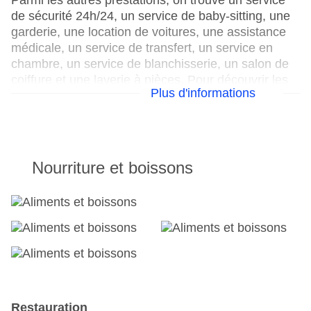
Parmi les autres prestations, on trouve un service
de sécurité 24h/24, un service de baby-sitting, une
garderie, une location de voitures, une assistance
médicale, un service de transfert, un service en
chambre, un service de blanchisserie, un salon de
coiffure et une laverie à pièces. Pour découvrir les
Plus d'informations
environs, un service de location de vélos met à
disposition l'équipement nécessaire. Le quotidien
est mis gratuitement à la disposition des clients.
Pour les voyages d'affaires, le centre d'affaires se
fera un plaisir de vous aider et met un télécopieur à
Nourriture et boissons
votre disposition.
Voici ce que propose votre hébergement
Réception ouverte 24h/24
Parking : payant
Check-in à partir de : 15 h 00
Check-out jusqu'à : 12 h 00 min 00 s
Salle de conférence
Restauration