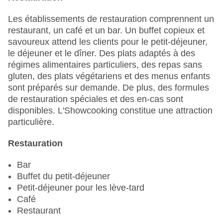
Garage
Jardin : gratuit
Les établissements de restauration comprennent un
Ouverture de l'hôtel : 1908
restaurant, un café et un bar. Un buffet copieux et
coffre-fort de l'hôtel
savoureux attend les clients pour le petit-déjeuner,
Wi-Fi à l'hôtel
le déjeuner et le dîner. Des plats adaptés à des
Dernière rénovation complète : 2014
régimes alimentaires particuliers, des repas sans
Ascenseur
gluten, des plats végétariens et des menus enfants
Nombre de salles de conférence : 1
sont préparés sur demande. De plus, des formules
Nombre d'ascenseurs : 1
de restauration spéciales et des en-cas sont
Animaux de compagnie
disponibles. L'Showcooking constitue une attraction
Animaux de compagnie sur demande : payant
particulière.
Service en chambre
terrasse ensoleillée
Restauration
Nombre total d'étages : 6
Nombre total de chambres : 200
Bar
Piscines : piscine «Indoor », piscine « Outdoor »
Buffet du petit-déjeuner
Modes de paiement : American Express, Diners,
Petit-déjeuner pour les lève-tard
Club, Mastercard, Visa
Café
Catégorie nationale : 5 étoiles
Restaurant