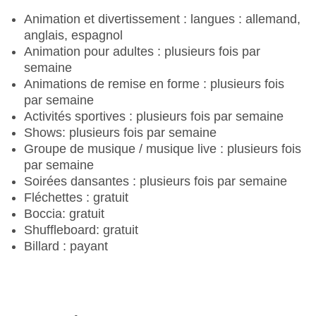
boissons exclusive.
Animation et divertissement : langues : allemand,
anglais, espagnol
Demi-pension : outre les prestations
Animation pour adultes : plusieurs fois par
mentionnées dans la description de la demi-
semaine
pension, les prestations suivantes sont incluses
Animations de remise en forme : plusieurs fois
pour la période de voyage du 1er novembre
par semaine
2025 au 31 octobre 2026 :
Activités sportives : plusieurs fois par semaine
Shows: plusieurs fois par semaine
Restaurant spécialisé dans la paella : 30 % de
Groupe de musique / musique live : plusieurs fois
réduction sur les plats
par semaine
Soirées dansantes : plusieurs fois par semaine
Tout compris : les prestations suivantes sont
Fléchettes : gratuit
incluses en plus des prestations mentionnées
Boccia: gratuit
dans la formule « Tout compris » pour la période
Shuffleboard: gratuit
de voyage du 1er novembre 2025 au 31 octobre
Billard : payant
2026 :
Formule « tout compris » de 11 h à 1 h du matin
Restaurant spécialisé dans la paella : 30 % de
réduction sur les plats