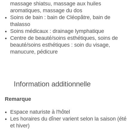
massage shiatsu, massage aux huiles
- 30 % de réduction sur les spiritueux les plus
aromatiques, massage du dos
exclusifs
Soins de bain : bain de Cléopâtre, bain de
thalasso
- 30 % de réduction sur chaque bouteille de
Soins médicaux : drainage lymphatique
champagne ou de vin d'exception
Centre de beauté/soins esthétiques, soins de
beauté/soins esthétiques : soin du visage,
Déjeuner à la carte dans l'espace réservé sur la
manucure, pédicure
terrasse du restaurant principal
Restaurant de paella : 1 repas inclus par
personne (séjour minimum de 7 nuits), 30 % de
réduction sur chaque dîner supplémentaire
Milk Lab / Kiosque / Bar de la piscine : tous les
Information additionnelle
repas sont compris
Minibar : toutes les boissons du minibar de la
Remarque
chambre, réapprovisionné une fois par jour.
Espace naturiste à l'hôtel
Les horaires du dîner varient selon la saison (été
et hiver)