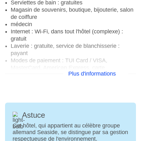
Serviettes de bain : gratuites
Magasin de souvenirs, boutique, bijouterie, salon
de coiffure
médecin
Internet : Wi-Fi, dans tout l'hôtel (complexe) :
gratuit
Laverie : gratuite, service de blanchisserie :
payant
Modes de paiement : TUI Card / VISA,
MasterCard, American Express, carte
Plus d'informations
EC/Maestro
Animaux de compagnie : chiens admis : environ
25 EUR par jour, demande et réservation
obligatoires, poids maximal de 5 kg
Possibilités de stationnement : parking (selon
disponibilité), non surveillé : gratuit, aucune
Astuce
demande ni réservation nécessaire
Équipements de réunion : salles de conférence :
Cet hôtel, qui appartient au célèbre groupe
allemand Seaside, se distingue par sa gestion
2, salles de réunion climatisées, lumière naturelle,
respectueuse de l'environnement.
matériel de réunion : payant, Coffee Breaks: