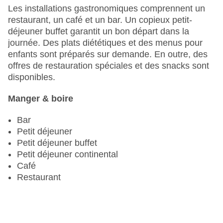
Nombre total de chambres : 92
Les installations gastronomiques comprennent un
Piscines:piscine pour enfants, Indoor piscine,
restaurant, un café et un bar. Un copieux petit-
Outdoor piscine, parasols à la piscine, chaises
déjeuner buffet garantit un bon départ dans la
longues à la piscine
journée. Des plats diététiques et des menus pour
Modes de paiement : American Express,
enfants sont préparés sur demande. En outre, des
Mastercard, Visa
offres de restauration spéciales et des snacks sont
Catégorie nationale : 4 étoiles
disponibles.
Manger & boire
Bar
Petit déjeuner
Petit déjeuner buffet
Petit déjeuner continental
Café
Restaurant