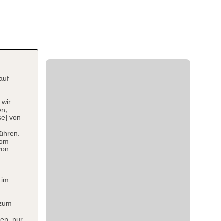
auf
 wir
en,
se] von
ühren.
vom
von
 im
 zum
en, nur