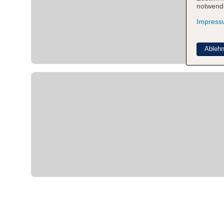
notwendi
Impres
Ableh