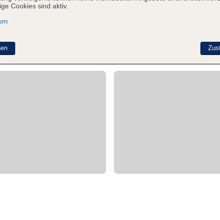
ge Cookies sind aktiv.
sum
nen
Zus