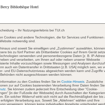
scheidung – Ihr Nutzungserlebnis bei TUI.ch
en Cookies und andere Technologien, die für Services und Funktionen 
Website notwendig sind.
hinaus und soweit Sie einwilligen und „Zustimmen“ auswählen, können
sere bis zu fünf Partner als Drittanbieter Cookies auf Ihrem Gerät setz
Technologien verwenden und personenbezogene Daten [z. B. IP-Adres
heben und verarbeiten, um Ihnen auf oder neben unserer Webseite
isierte Inhalte vorzuschlagen sowie Messungen und Analysen durchzuf
nn auch ein Datentransfer in Drittstaaten [z.B. USA] möglich sein, wo 
er- und EU-Datenschutzniveau abgewichen werden kann und Zugriffe 
 Behörden nicht ausgeschlossen werden können.
Information zu den Cookies finden Sie im
Cookie-Hinweis.
Zusätzliche
ionen zur auf Cookies basierenden Verarbeitung Ihrer Daten finden Sie
hutz.
Sie können zudem jederzeit Ihre Entscheidung über "Cookie-
ungen" [in der Fußzeile der Webseite] durch Ausschalten der Kategorien
en. Ein solcher Widerruf wirkt sich nicht auf die Rechtmäßigkeit der bis
 erfolgten Verarbeitung aus. Soweit Sie „Ablehnen“ wählen und Ihre
ng verweigern, können keine individuellen Angebote unterbreitet werd