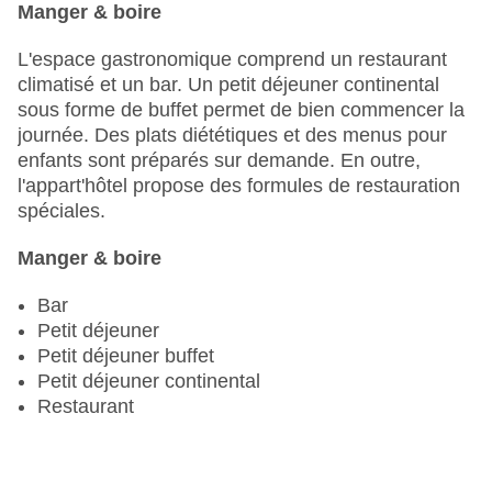
Manger & boire
Service de chambre
Terrasse ensoleillée
L'espace gastronomique comprend un restaurant
Nombre total d'étages : 22
climatisé et un bar. Un petit déjeuner continental
Nombre total de chambres : 403
sous forme de buffet permet de bien commencer la
Piscines:bassin pour enfants, Outdoor piscine,
journée. Des plats diététiques et des menus pour
chaises longues à la piscine
enfants sont préparés sur demande. En outre,
Modes de paiement : American Express, Diners
l'appart'hôtel propose des formules de restauration
Club , EC Maestro, Mastercard, Visa
spéciales.
Catégorie nationale : 4 étoiles
Manger & boire
Bar
Petit déjeuner
Petit déjeuner buffet
Petit déjeuner continental
Restaurant