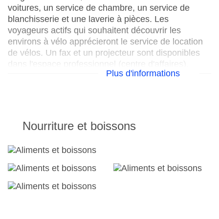
voitures, un service de chambre, un service de
blanchisserie et une laverie à pièces. Les
voyageurs actifs qui souhaitent découvrir les
environs à vélo apprécieront le service de location
de vélos. Un fax et un projecteur sont disponibles
dans l'espace professionnel (centre d'affaires).
Plus d'informations
Voici ce qu'offre votre hébergement
Réception 24h/24
Parking : payant
Nourriture et boissons
Check-in de : 14:00:00
Check-out jusqu'à : 10:00:00
Salle de conférence
Jardin : sans frais
Coffre-fort de l'hôtel
WLAN/WiFi dans l'hôtel
Ascenseur
Nombre de salles de conférence : 1
Nombre d'ascenseurs : 4