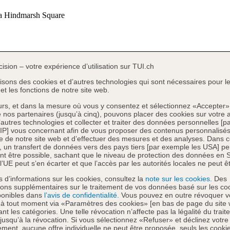
cision – votre expérience d’utilisation sur TUI.ch
lisons des cookies et d’autres technologies qui sont nécessaires pour l
et les fonctions de notre site web.
eurs, et dans la mesure où vous y consentez et sélectionnez «Accepter»
e nos partenaires (jusqu’à cinq), pouvons placer des cookies sur votre a
d’autres technologies et collecter et traiter des données personnelles [pa
IP] vous concernant afin de vous proposer des contenus personnalisés
 de notre site web et d’effectuer des mesures et des analyses. Dans 
, un transfert de données vers des pays tiers [par exemple les USA] pe
t être possible, sachant que le niveau de protection des données en S
l’UE peut s’en écarter et que l’accès par les autorités locales ne peut êt
s d’informations sur les cookies, consultez la
note sur les cookies.
Des
ions supplémentaires sur le traitement de vos données basé sur les co
ponibles dans
l’avis de confidentialité.
Vous pouvez en outre révoquer v
 à tout moment via «Paramètres des cookies» [en bas de page du site
nt les catégories. Une telle révocation n’affecte pas la légalité du trai
 jusqu’à la révocation. Si vous sélectionnez «Refuser» et déclinez votre
ment, aucune offre individuelle ne peut être proposée, seuls les cooki