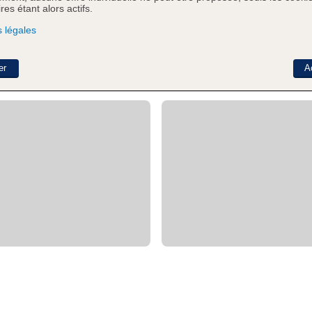
es étant alors actifs.
 légales
er
A