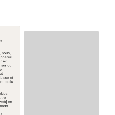
es
, nous,
ppareil,
r ex.
 sur ou
ce
ut
uisse et
re exclu.
okies
otre
 web] en
tement
es