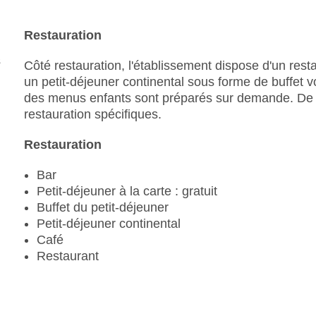
Service en chambre
Nombre total d'étages : 8
Restauration
Nombre total de chambres : 179
Modes de paiement : American Express, Masterca
Côté restauration, l'établissement dispose d'un resta
Catégorie nationale : 3 étoiles
un petit-déjeuner continental sous forme de buffet vou
des menus enfants sont préparés sur demande. De p
restauration spécifiques.
Restauration
Bar
Petit-déjeuner à la carte : gratuit
Buffet du petit-déjeuner
Petit-déjeuner continental
Café
Restaurant