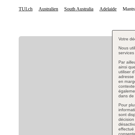
Votre dé
Nous uti
services 
Par aill
ainsi qu
utiliser 
adresse 
en marge
contexte
égalemen
dans de 
Pour plu
informat
sont dis
décision
désactiva
effectué
consente