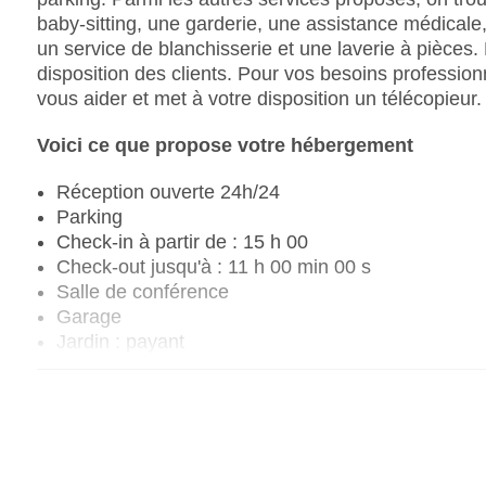
baby-sitting, une garderie, une assistance médicale,
un service de blanchisserie et une laverie à pièces.
disposition des clients. Pour vos besoins professionne
vous aider et met à votre disposition un télécopieur.
Voici ce que propose votre hébergement
Réception ouverte 24h/24
Parking
Check-in à partir de : 15 h 00
Check-out jusqu'à : 11 h 00 min 00 s
Salle de conférence
Garage
Jardin : payant
coffre-fort de l'hôtel
Wi-Fi à l'hôtel
Ascenseur
Nombre de salles de conférence : 1
Nombre d'ascenseurs : 1