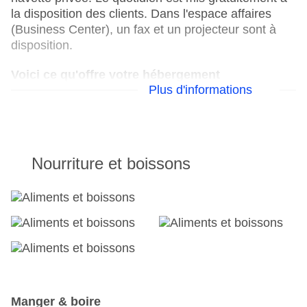
la disposition des clients. Dans l'espace affaires
(Business Center), un fax et un projecteur sont à
disposition.
Voici ce qu'offre votre hébergement
Plus d'informations
Réception 24h/24
Parking
Check-in de : 15:00:00
Check-out jusqu'à : 11:00:00
Nourriture et boissons
Salle de conférence
Garage
Ouverture de l'hôtel : 2002
Coffre-fort de l'hôtel
WLAN/WiFi dans l'hôtel
Dernière rénovation complète : 2016
Ascenseur
Nombre de salles de conférence : 1
Nombre d'ascenseurs : 1
Manger & boire