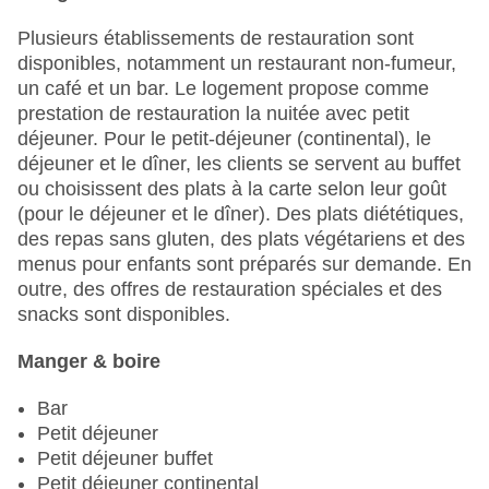
Service de chambre
Terrasse ensoleillée : sans frais
Plusieurs établissements de restauration sont
Nombre total d'étages : 4
disponibles, notamment un restaurant non-fumeur,
Nombre total de chambres : 152
un café et un bar. Le logement propose comme
Modes de paiement : American Express, Diners
prestation de restauration la nuitée avec petit
Club , EC Maestro, Mastercard, Visa
déjeuner. Pour le petit-déjeuner (continental), le
Catégorie nationale : 4 étoiles
déjeuner et le dîner, les clients se servent au buffet
ou choisissent des plats à la carte selon leur goût
(pour le déjeuner et le dîner). Des plats diététiques,
des repas sans gluten, des plats végétariens et des
menus pour enfants sont préparés sur demande. En
outre, des offres de restauration spéciales et des
snacks sont disponibles.
Manger & boire
Bar
Petit déjeuner
Petit déjeuner buffet
Petit déjeuner continental