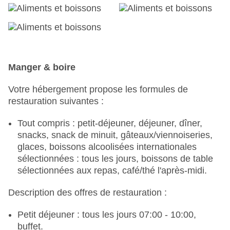
frais, avec All Inclusive inclus, chaises longues :
sans frais, avec All Inclusive inclus, parasols :
sans frais, avec All Inclusive inclus
Aquapark "Kidsaquapark" : avril - septembre ;
selon la saison ; selon le temps, sans frais, avec
All Inclusive inclus, Outdoor, eau douce, chauffé :
Manger & boire
avril et octobre ; selon la saison ; selon le temps,
toboggan aquatique : avril - octobre ; selon le
Votre hébergement propose les formules de
temps, sans frais, avec All Inclusive inclus,
restauration suivantes :
chaises longues : sans frais, avec All Inclusive
inclus, chaises longues : sans frais, avec All
Tout compris : petit-déjeuner, déjeuner, dîner,
Inclusive inclus, parasols : sans frais, avec All
snacks, snack de minuit, gâteaux/viennoiseries,
Inclusive inclus
glaces, boissons alcoolisées internationales
Piscine "Indoorpool" : selon la saison ; selon la
sélectionnées : tous les jours, boissons de table
météo, sans frais, en formule tout compris,
sélectionnées aux repas, café/thé l'après-midi.
Indoor, eau douce, chauffée : avril et novembre ;
Description des offres de restauration :
selon la saison ; selon la météo, dans le spa,
chaises longues : sans frais, en formule tout
Petit déjeuner : tous les jours 07:00 - 10:00,
compris, chaises longues : sans frais, en formule
buffet.
tout compris