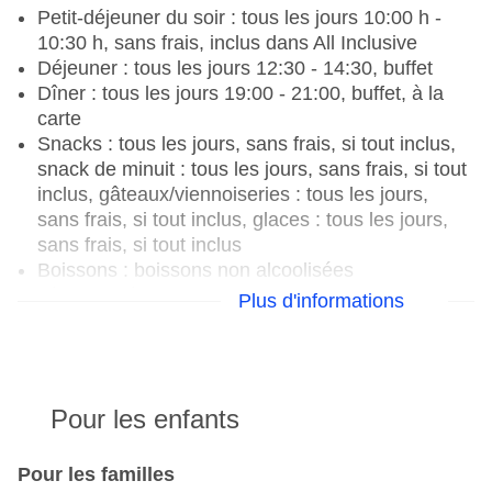
Petit-déjeuner du soir : tous les jours 10:00 h -
Piscine "sportspool" : Outdoor, eau douce,
10:30 h, sans frais, inclus dans All Inclusive
chaises longues : sans frais, si tout inclus,
Déjeuner : tous les jours 12:30 - 14:30, buffet
chaises longues : sans frais, si tout inclus,
Dîner : tous les jours 19:00 - 21:00, buffet, à la
parasols : sans frais, si tout inclus
carte
Piscine pour bébés "Indoorpool kids" : de 4 ans à
Snacks : tous les jours, sans frais, si tout inclus,
12 ans, avril - octobre ; selon la saison ; selon le
snack de minuit : tous les jours, sans frais, si tout
temps, sans frais, si tout inclus, Indoor, eau
inclus, gâteaux/viennoiseries : tous les jours,
douce, chauffée : avril, mai et octobre ; selon la
sans frais, si tout inclus, glaces : tous les jours,
saison ; selon le temps, piscine intégrée pour
sans frais, si tout inclus
enfants/bébés, dans le spa, chaises longues :
Boissons : boissons non alcoolisées
sans frais, si tout inclus, chaises longues : sans
sélectionnées : tous les jours, sans frais, si tout
Plus d'informations
frais, si tout inclus, parasols : sans frais, si tout
inclus, boissons alcoolisées nationales
inclus
sélectionnées : tous les jours 10:00 - 02:00, sans
Serviettes de bain : sans frais, si tout inclus
frais, si tout inclus
Boutique de souvenirs, centre commercial, mini-
marché, boutique, bijouterie, coiffeur
Pour les enfants
Restaurants : 5
Médecin : Langues : anglais, turc
Restaurant principal "Angel Restaurant" : Cuisine
Discothèque/boîte de nuit : à partir de 18 ans,
: asiatique, chinoise, internationale, italienne,
Pour les familles
amphithéâtre