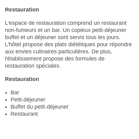
Ascenseur
Restauration
Nombre d'ascenseurs : 2
Animaux de compagnie : payants
L'espace de restauration comprend un restaurant
Service en chambre
non-fumeurs et un bar. Un copieux petit-déjeuner
Nombre total d'étages : 4
buffet et un déjeuner sont servis tous les jours.
Nombre total de chambres : 150
L'hôtel propose des plats diététiques pour répondre
Modes de paiement : American Express, EC
aux envies culinaires particulières. De plus,
Maestro, Mastercard, Visa
l'établissement propose des formules de
Catégorie nationale : 3 étoiles
restauration spéciales.
Restauration
Bar
Petit-déjeuner
Buffet du petit-déjeuner
Restaurant