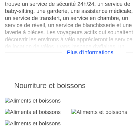
trouve un service de sécurité 24h/24, un service de
baby-sitting, une garderie, une assistance médicale,
un service de transfert, un service en chambre, un
service de réveil, un service de blanchisserie et une
laverie à pièces. Les voyageurs actifs qui souhaitent
découvrir les environs à vélo apprécieront le service
de location de vélos. Dans l'espace d'affaires, un
Plus d'informations
fax et un projecteur sont à votre disposition.
Voici ce que propose votre hébergement
Réception ouverte 24h/24
Nourriture et boissons
Parking
Check-in à partir de : 16 h 00
Check-out jusqu'à : 13 h 00
Salle de conférence
Garage : payant
Ouverture de l'hôtel : 1986
coffre-fort de l'hôtel
Wi-Fi à l'hôtel