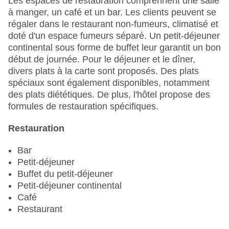
Les espaces de restauration comprennent une salle
Wi-Fi à l'hôtel
à manger, un café et un bar. Les clients peuvent se
Dernière rénovation complète : 2004
régaler dans le restaurant non-fumeurs, climatisé et
Ascenseur
doté d'un espace fumeurs séparé. Un petit-déjeuner
Nombre de salles de conférence : 1
continental sous forme de buffet leur garantit un bon
Nombre d'ascenseurs : 1
début de journée. Pour le déjeuner et le dîner,
Animaux de compagnie
divers plats à la carte sont proposés. Des plats
Service en chambre
spéciaux sont également disponibles, notamment
terrasse ensoleillée
des plats diététiques. De plus, l'hôtel propose des
Nombre total d'étages : 7
formules de restauration spécifiques.
Nombre total de chambres : 463
Modes de paiement : American Express, Diners,
Restauration
Club, Mastercard, Visa
Catégorie nationale : 5 étoiles
Bar
Petit-déjeuner
Buffet du petit-déjeuner
Petit-déjeuner continental
Café
Restaurant