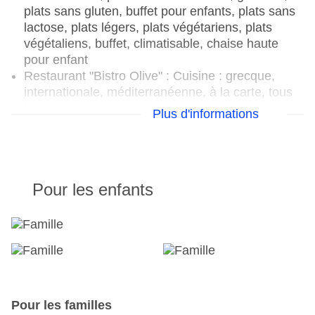
plats sans gluten, buffet pour enfants, plats sans
lactose, plats légers, plats végétariens, plats
végétaliens, buffet, climatisable, chaise haute
pour enfant
Restaurant "Bistro Olive" : Cuisine : grecque,
internationale, méditerranéenne, à la carte, tous
les jours 21:00 h - 01:00 h, avec terrasse,
Plus d'informations
vêtements appropriés souhaités
Restaurant "Akatos Tavern" : Cuisine : grecque,
poissons/fruits de mer, grillades, plats
végétariens, à la carte, avec terrasse, sur la
Pour les enfants
plage, espace fumeur
Bars & plus : 2
Bar de la piscine Outdoor "Pool Bar
Bar de plage "Blue Cafe Beach Bar
Pour les familles