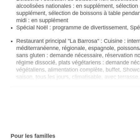
alcoolisées nationales : en supplément, sélection 
supplément, sélection de boissons à table pendant
midi : en supplément
Spécial Noël : programme de divertissement, Spé
Restaurant principal "La Barrosa" : Cuisine : intern
méditerranéenne, régionale, espagnole, poissons/fr
sans gluten : demande nécessaire, réservation non
régime dissocié, plats végétariens : demande néce
végétaliens, alimentation complète, buffet, Showc
saison, tous les jours, climatisable, avec terrass
souhaités
Bars & plus : 4
Lobbybar: selon la saison, tous les jours, payant
Bar de la piscine Outdoor: en fonction de la saiso
Snack Bar: payant
Bar de plage "Pure Beach Club" : juin - septembre
Pour les familles