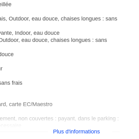
illée
frais, Outdoor, eau douce, chaises longues : sans
ayante, Indoor, eau douce
, Outdoor, eau douce, chaises longues : sans
 douce
r
sans frais
rd, carte EC/Maestro
nement, non couvertes : payant, dans le parking :
écessaire
Plus d'informations
ir conditionné, lumière du jour, Équipement pour