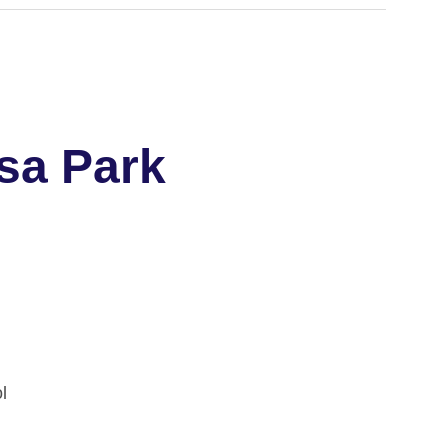
osa Park
l