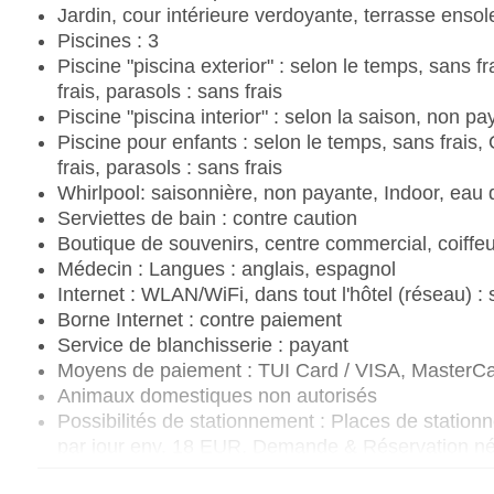
Jardin, cour intérieure verdoyante, terrasse ensole
Piscines : 3
Piscine "piscina exterior" : selon le temps, sans 
frais, parasols : sans frais
Piscine "piscina interior" : selon la saison, non p
Piscine pour enfants : selon le temps, sans frais
frais, parasols : sans frais
Whirlpool: saisonnière, non payante, Indoor, eau
Serviettes de bain : contre caution
Boutique de souvenirs, centre commercial, coiffeu
Médecin : Langues : anglais, espagnol
Internet : WLAN/WiFi, dans tout l'hôtel (réseau) : 
Borne Internet : contre paiement
Service de blanchisserie : payant
Moyens de paiement : TUI Card / VISA, MasterCa
Animaux domestiques non autorisés
Possibilités de stationnement : Places de station
par jour env. 18 EUR, Demande & Réservation n
Installations de réunion : Salles de réunion : 6, a