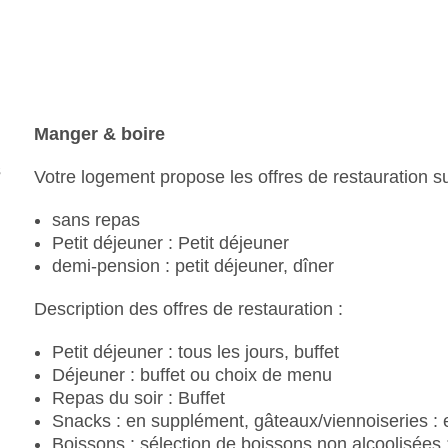
réunions : payant
Nombre de bâtiments : 3, Étages : 3, Chambres :
Catégorie nationale : 4 étoiles
Manger & boire
Votre logement propose les offres de restauration su
sans repas
Petit déjeuner : Petit déjeuner
demi-pension : petit déjeuner, dîner
Description des offres de restauration :
Petit déjeuner : tous les jours, buffet
Déjeuner : buffet ou choix de menu
Repas du soir : Buffet
Snacks : en supplément, gâteaux/viennoiseries :
Boissons : sélection de boissons non alcoolisées