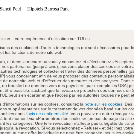
cision – votre expérience d’utilisation sur TUI.ch
lisons des cookies et d’autres technologies qui sont nécessaires pour l
et les fonctions de notre site web.
eurs, et dans la mesure où vous y consentez et sélectionnez «Accepter»
e nos partenaires (jusqu’à cinq), pouvons placer des cookies sur votre a
d’autres technologies et collecter et traiter des données personnelles [pa
IP] vous concernant afin de vous proposer des contenus personnalisés
 de notre site web et d’effectuer des mesures et des analyses. Dans 
, un transfert de données vers des pays tiers [par exemple les USA] pe
t être possible, sachant que le niveau de protection des données en S
l’UE peut s’en écarter et que l’accès par les autorités locales ne peut êt
s d’informations sur les cookies, consultez la
note sur les cookies.
Des
ions supplémentaires sur le traitement de vos données basé sur les co
ponibles dans
l’avis de confidentialité.
Vous pouvez en outre révoquer v
 à tout moment via «Paramètres des cookies» [en bas de page du site
nt les catégories. Une telle révocation n’affecte pas la légalité du trai
 jusqu’à la révocation. Si vous sélectionnez «Refuser» et déclinez votre
ment, aucune offre individuelle ne peut être proposée, seuls les cooki