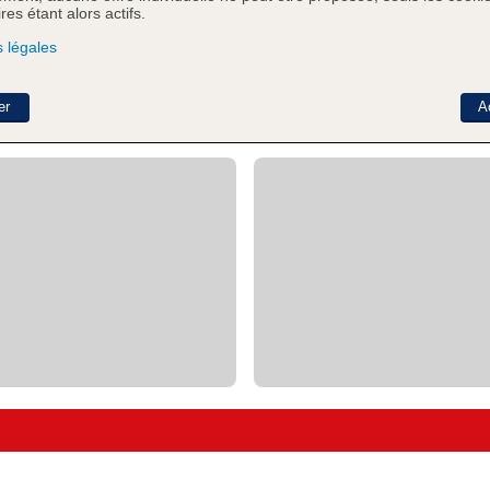
es étant alors actifs.
 légales
er
A