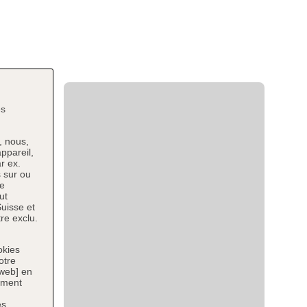
es
, nous,
ppareil,
r ex.
 sur ou
ce
ut
uisse et
re exclu.
okies
otre
 web] en
tement
es