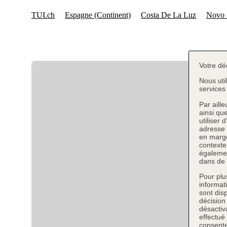
Votre dé
Nous uti
services 
Par aill
ainsi qu
utiliser 
adresse 
en marge
contexte
égalemen
dans de 
Pour plu
informat
sont dis
décision
désactiva
effectué
consente