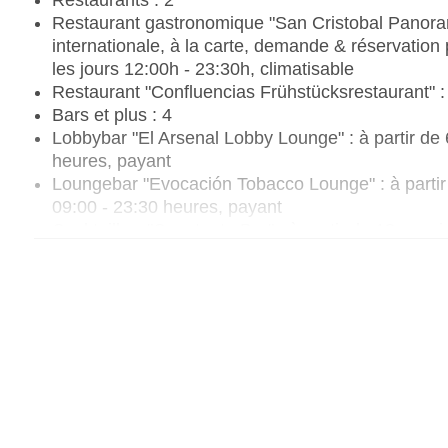
Restaurants : 2
Restaurant gastronomique "San Cristobal Panoramic
internationale, à la carte, demande & réservation
les jours 12:00h - 23:30h, climatisable
Restaurant "Confluencias Frühstücksrestaurant" : 
Bars et plus : 4
Lobbybar "El Arsenal Lobby Lounge" : à partir de 
heures, payant
Loungebar "Evocación Tobacco Lounge" : à partir 
09:00 - 23:30 heures, payant
Cocktailbar "Constante Bar" : à partir de 18 ans, j
payant
Poolbar Outdoor "El Surtidor Pool Terrace & Bar" :
jours 09:00 - 23:30, payant