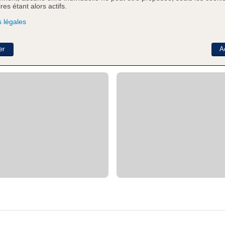
es étant alors actifs.
 légales
er
A