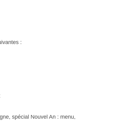
ivantes :
t
agne, spécial Nouvel An : menu,