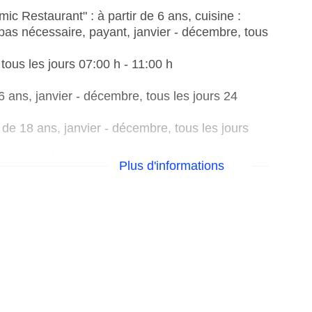
 Restaurant" : à partir de 6 ans, cuisine :
 pas nécessaire, payant, janvier - décembre, tous
tous les jours 07:00 h - 11:00 h
6 ans, janvier - décembre, tous les jours 24
de 18 ans, janvier - décembre, tous les jours
anvier - décembre, tous les jours 09:00 - 23:30,
Plus d'informations
 à partir de 18 ans, janvier - décembre, tous les