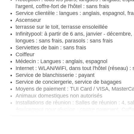
l'argent, coffre-fort de l'hôtel : sans frais
Service clientèle : langues : anglais, espagnol, fr
Ascenseur
terrasse sur le toit, terrasse ensoleillée
Infinitypool: à partir de 6 ans, janvier - décembre,
longues : sans frais, parasols : sans frais
Serviettes de bain : sans frais
Coiffeur
Médecin : Langues : anglais, espagnol
Internet : WLAN/WiFi, dans tout l'hôtel (réseau) : 
Service de blanchisserie : payant
Service de conciergerie, service de bagages
Moyens de paiement : TUI Card / VISA, MasterC
Animaux domestiques non autorisés
Installations de réunion : Salles de réunion : 4, sa
équipement pour réunion : contre paiement, Coff
Nombre de bâtiments : 1, Étages : 6, Chambres :
Catégorie nationale : 5 étoiles