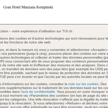
cision – votre expérience d’utilisation sur TUI.ch
lisons des cookies et d’autres technologies qui sont nécessaires pour l
et les fonctions de notre site web.
eurs, et dans la mesure où vous y consentez et sélectionnez «Accepter»
e nos partenaires (jusqu’à cinq), pouvons placer des cookies sur votre a
d’autres technologies et collecter et traiter des données personnelles [pa
IP] vous concernant afin de vous proposer des contenus personnalisés
 de notre site web et d’effectuer des mesures et des analyses. Dans 
, un transfert de données vers des pays tiers [par exemple les USA] pe
t être possible, sachant que le niveau de protection des données en S
l’UE peut s’en écarter et que l’accès par les autorités locales ne peut êt
s d’informations sur les cookies, consultez la
note sur les cookies.
Des
ions supplémentaires sur le traitement de vos données basé sur les co
ponibles dans
l’avis de confidentialité.
Vous pouvez en outre révoquer v
 à tout moment via «Paramètres des cookies» [en bas de page du site
nt les catégories. Une telle révocation n’affecte pas la légalité du trai
 jusqu’à la révocation. Si vous sélectionnez «Refuser» et déclinez votre
ment, aucune offre individuelle ne peut être proposée, seuls les cooki