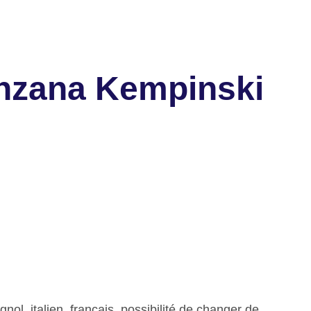
anzana Kempinski
nol, italien, français, possibilité de changer de