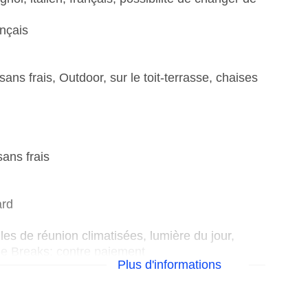
ançais
 sans frais, Outdoor, sur le toit-terrasse, chaises
sans frais
ard
lles de réunion climatisées, lumière du jour,
ee Breaks: contre paiement
Plus d'informations
 246