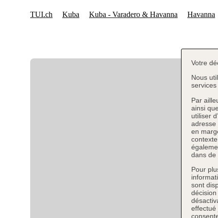
Votre dé
Nous uti
services 
Par aill
ainsi qu
utiliser 
adresse 
en marge
contexte
égalemen
dans de 
Pour plu
informat
sont dis
décision
désactiva
effectué
consente