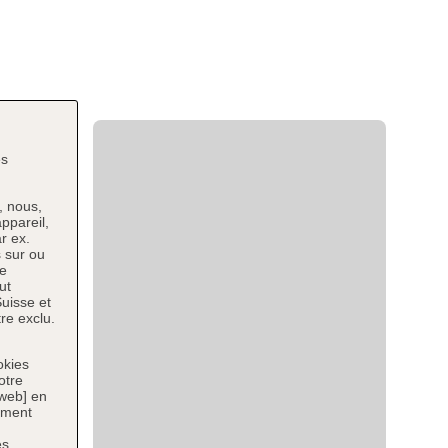
es
, nous,
ppareil,
r ex.
 sur ou
ce
ut
uisse et
re exclu.
okies
otre
 web] en
tement
es