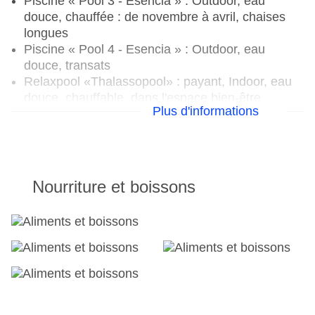
Piscine « Pool 3 - Esencia » : Outdoor, eau
douce, chauffée : de novembre à avril, chaises
longues
Piscine « Pool 4 - Esencia » : Outdoor, eau
douce, transats
Relaxpool «Thalassopool» : payant, Indoor, eau
douce, chauffable, dans l'espace bien-être
Plus d'informations
Espace piscine « Poollandschaft La Palma » :
Outdoor, eau douce, pente douce, transats :
gratuits, parasols : gratuits, auvents : gratuits
Piscine « Beach Pool » : Outdoor, eau douce,
transats : gratuits, parasols : gratuits
Nourriture et boissons
Internet : Wi-Fi, dans tout l'hôtel (complexe) :
gratuit
Service de blanchisserie : payant
Modes de paiement : TUI Card / VISA,
MasterCard, American Express, carte
EC/Maestro
Animaux non admis
Possibilités de stationnement : parking (selon