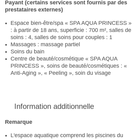
Payant (certains services sont fournis par des
sélection de boissons supplémentaires : des
prestataires externes)
boissons de marque en plus des boissons
alcoolisées locales, un choix plus large de
Espace bien-être/spa « SPA AQUA PRINCESS »
cocktails, ainsi que des boissons en bouteille
: à partir de 18 ans, superficie : 700 m², salles de
(principalement de l'eau en bouteille). Si vous
soins : 4, salles de soins pour couples : 1
réservez la formule « Tout compris Standard »,
Massages : massage partiel
les boissons proviennent de la station de
Soins du bain
boissons, y compris l'eau.
Centre de beauté/cosmétique « SPA AQUA
PRINCESS », soins de beauté/cosmétiques : «
Le restaurant Origen est ouvert en fonction de la
Anti-Aging », « Peeling », soin du visage
saison et du taux d'occupation. Lorsqu'il est
fermé, les prestations suivantes sont proposées :
le petit-déjeuner et le dîner sont servis au
restaurant Food Market, dans l'espace réservé
aux clients de l'Esencia. Au dîner, les clients de
Information additionnelle
l'Esencia ont la possibilité, en plus du buffet, de
commander de la viande ou du poisson, qui leur
Remarque
seront servis à table.
L'espace aquatique comprend les piscines du