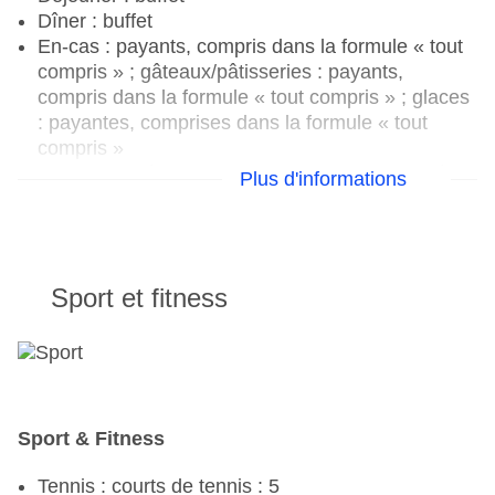
Dîner : buffet
En-cas : payants, compris dans la formule « tout
compris » ; gâteaux/pâtisseries : payants,
compris dans la formule « tout compris » ; glaces
: payantes, comprises dans la formule « tout
compris »
Boissons : sélection de boissons non alcoolisées
Plus d'informations
: payantes, comprises dans la formule « tout
compris » ; sélection de boissons alcoolisées
nationales : payantes, comprises dans la formule
« tout compris » ; sélection de boissons
Sport et fitness
alcoolisées internationales : payantes ; café/thé
l'après-midi : payant, compris dans la formule «
tout compris »
Spécial Noël, Spécial Réveillon
Restaurants : 5
Sport & Fitness
Restaurant « Origen » : cuisine internationale,
buffet, Showcooking, avec terrasse, au bord de la
Tennis : courts de tennis : 5