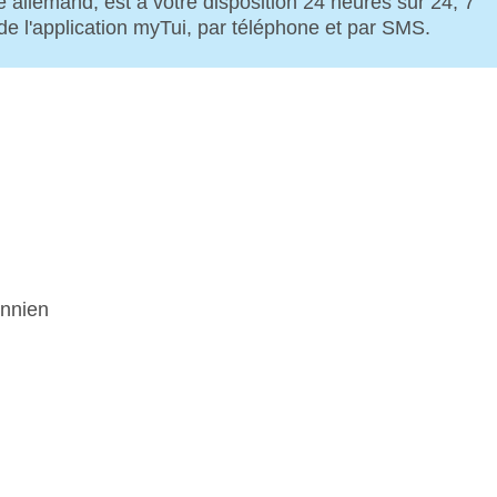
e allemand, est à votre disposition 24 heures sur 24, 7
t de l'application myTui, par téléphone et par SMS.
annien