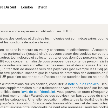
cision – votre expérience d’utilisation sur TUI.ch
lisons des cookies et d’autres technologies qui sont nécessaires pour l
et les fonctions de notre site web.
eurs, et dans la mesure où vous y consentez et sélectionnez «Accepter»
e nos partenaires (jusqu’à cinq), pouvons placer des cookies sur votre a
d’autres technologies et collecter et traiter des données personnelles [pa
IP] vous concernant afin de vous proposer des contenus personnalisés
 de notre site web et d’effectuer des mesures et des analyses. Dans 
, un transfert de données vers des pays tiers [par exemple les USA] pe
t être possible, sachant que le niveau de protection des données en S
l’UE peut s’en écarter et que l’accès par les autorités locales ne peut êt
s d’informations sur les cookies, consultez la
note sur les cookies.
Des
ions supplémentaires sur le traitement de vos données basé sur les co
ponibles dans
l’avis de confidentialité.
Vous pouvez en outre révoquer v
 à tout moment via «Paramètres des cookies» [en bas de page du site
nt les catégories. Une telle révocation n’affecte pas la légalité du trai
 jusqu’à la révocation. Si vous sélectionnez «Refuser» et déclinez votre
ment, aucune offre individuelle ne peut être proposée, seuls les cooki