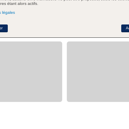
es étant alors actifs.
 légales
er
A