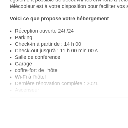
télécopieur est à votre disposition pour faciliter vos 
Voici ce que propose votre hébergement
Réception ouverte 24h/24
Parking
Check-in à partir de : 14 h 00
Check-out jusqu'à : 11 h 00 min 00 s
Salle de conférence
Garage
coffre-fort de l'hôtel
Wi-Fi à l'hôtel
Dernière rénovation complète : 2021
Ascenseur
Nombre d'ascenseurs : 1
Service en chambre
Nombre total d'étages : 6
Nombre total de chambres : 45
Modes de paiement : American Express, Diners C