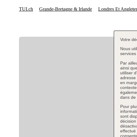
Votre dé
Nous uti
services 
Par aill
ainsi qu
utiliser 
adresse 
en marge
contexte
égalemen
dans de 
Pour plu
informat
sont dis
décision
désactiva
effectué
consente