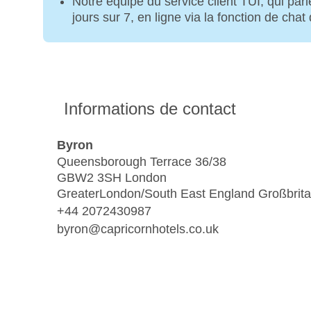
Notre équipe du service client TUI, qui parl
jours sur 7, en ligne via la fonction de cha
Informations de contact
Byron
Queensborough Terrace 36/38
GBW2 3SH London
GreaterLondon/South East England Großbrit
+44 2072430987
byron@capricornhotels.co.uk