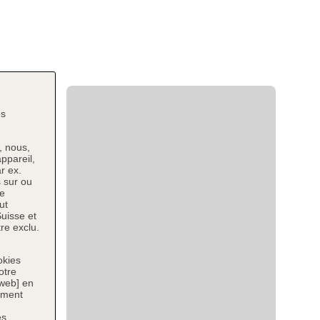
es
, nous,
ppareil,
r ex.
 sur ou
ce
ut
uisse et
re exclu.
okies
otre
 web] en
tement
es