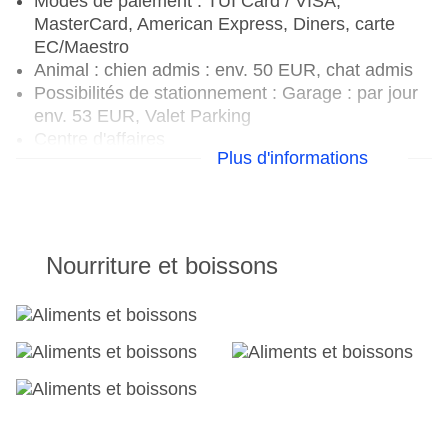
Modes de paiement : TUI Card / VISA,
MasterCard, American Express, Diners, carte
EC/Maestro
Animal : chien admis : env. 50 EUR, chat admis
Possibilités de stationnement : Garage : par jour
env. 53 EUR, Valet Parking
Centre d'affaires
Plus d'informations
Installations pour les réunions : Salles de réunion
: 3, air conditionné, lumière du jour, équipement
de réunion, Coffee Breaks
Nombre de bâtiments : 1, Étages : 8, Chambres :
116
Nourriture et boissons
Catégorie nationale : 5 étoiles