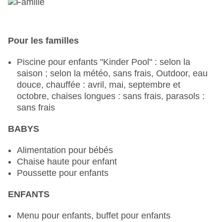
végétariens, à la carte, menu composé,
Dinearound, demande & réservation pas
nécessaire, payant, 12:30 heures - 23:00 heures,
avec terrasse, sur la plage, chaise haute pour
Pour les familles
enfant
Restaurant gastronomique "Roofgarden
Piscine pour enfants "Kinder Pool" : selon la
"Horizon"" : Cuisine : grecque, internationale,
saison ; selon la météo, sans frais, Outdoor, eau
méditerranéenne, à la carte, choix de menu,
douce, chauffée : avril, mai, septembre et
Dinearound, demande & réservation nécessaire,
octobre, chaises longues : sans frais, parasols :
payant, 17:30 - 00:30, tenue appropriée
sans frais
souhaitée.
Bars & plus : 2
BABYS
Lobbybar: avril - octobre, 17:30 - 00:30, payant
Bar de la piscine Outdoor: 08:30 - 01:00, payant
Alimentation pour bébés
Chaise haute pour enfant
Poussette pour enfants
ENFANTS
Menu pour enfants, buffet pour enfants