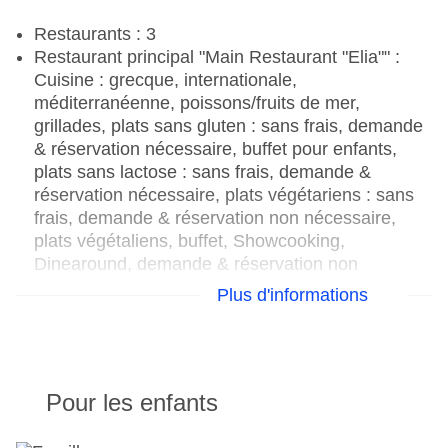
équipement de réunion : contre paiement, Coffee
Restaurants : 3
Breaks: contre paiement
Restaurant principal "Main Restaurant "Elia"" :
Nombre de bâtiments : 3, Étages : 3, Chambres :
Cuisine : grecque, internationale,
200
méditerranéenne, poissons/fruits de mer,
Catégorie nationale : 5 étoiles
grillades, plats sans gluten : sans frais, demande
& réservation nécessaire, buffet pour enfants,
plats sans lactose : sans frais, demande &
réservation nécessaire, plats végétariens : sans
frais, demande & réservation non nécessaire,
plats végétaliens, buffet, Showcooking,
Dinearound, demande & réservation non
nécessaire, payant, 07h30 - 10h30 et 19h00 -
Plus d'informations
22h00, climatisable, chaise haute pour enfant,
tenue appropriée souhaitée
Restaurant "A la Carte Taverna "Yialos"" : Cuisine
: grecque, méditerranéenne, poissons/fruits de
Pour les enfants
mer, grillades, aliments pour bébés, plats sans
gluten, menu enfant, plats sans lactose, plats