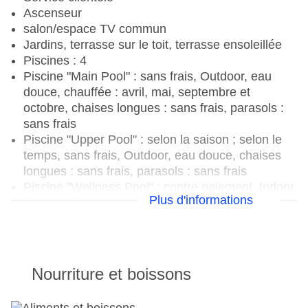
Ascenseur
salon/espace TV commun
Jardins, terrasse sur le toit, terrasse ensoleillée
Piscines : 4
Piscine "Main Pool" : sans frais, Outdoor, eau
douce, chauffée : avril, mai, septembre et
octobre, chaises longues : sans frais, parasols :
sans frais
Piscine "Upper Pool" : selon la saison ; selon le
temps, sans frais, Outdoor, eau douce, chaises
longues : sans frais, parasols : sans frais
Piscine "Wellness Pool" : contre paiement, Indoor,
Plus d'informations
eau douce, chauffée : selon la saison, dans
l'espace bien-être, chaises longues : sans frais
Piscine pour enfants "Kinder Pool" : dépend de la
saison ; dépend du temps, sans frais, Outdoor,
eau douce, chauffée : avril, mai, septembre et
Nourriture et boissons
octobre, chaises longues : sans frais, parasols :
sans frais