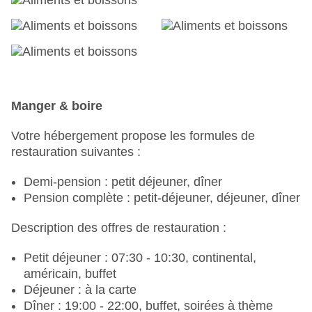
Serviettes de bain : sans frais
Boutique de souvenirs, centre commercial, mini-
marché, boutique, bijouterie
Médecin : Langues : anglais
Amphithéâtre
Internet : WLAN/WiFi, dans tout l'hôtel (réseau) :
sans frais
Manger & boire
Service de blanchisserie : payant
Service de bagages
Votre hébergement propose les formules de
Moyens de paiement : TUI Card / VISA,
restauration suivantes :
MasterCard, American Express, Diners, carte
EC/Maestro
Demi-pension : petit déjeuner, dîner
Animaux domestiques non autorisés
Pension complète : petit-déjeuner, déjeuner, dîner
Possibilité de parking : Parking (selon
Description des offres de restauration :
disponibilité), surveillé : sans frais, réservation &
demande non nécessaire, emplacements, couvert
Petit déjeuner : 07:30 - 10:30, continental,
: sans frais
américain, buffet
Centre d'affaires
Déjeuner : à la carte
Installations de réunion : Salles de réunion : 2,
Dîner : 19:00 - 22:00, buffet, soirées à thème
salles de réunion climatisées, lumière du jour,